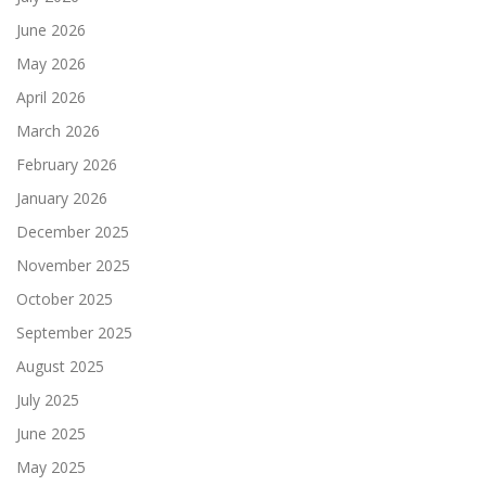
June 2026
May 2026
April 2026
March 2026
February 2026
January 2026
December 2025
November 2025
October 2025
September 2025
August 2025
July 2025
June 2025
May 2025