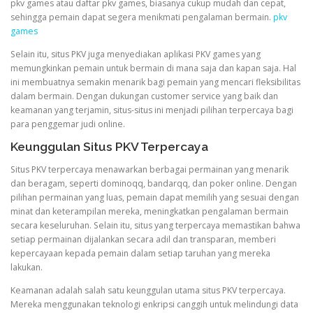
pkv games atau daftar pkv games, biasanya cukup mudah dan cepat,
sehingga pemain dapat segera menikmati pengalaman bermain.
pkv
games
Selain itu, situs PKV juga menyediakan aplikasi PKV games yang
memungkinkan pemain untuk bermain di mana saja dan kapan saja. Hal
ini membuatnya semakin menarik bagi pemain yang mencari fleksibilitas
dalam bermain. Dengan dukungan customer service yang baik dan
keamanan yang terjamin, situs-situs ini menjadi pilihan terpercaya bagi
para penggemar judi online.
Keunggulan Situs PKV Terpercaya
Situs PKV terpercaya menawarkan berbagai permainan yang menarik
dan beragam, seperti dominoqq, bandarqq, dan poker online. Dengan
pilihan permainan yang luas, pemain dapat memilih yang sesuai dengan
minat dan keterampilan mereka, meningkatkan pengalaman bermain
secara keseluruhan. Selain itu, situs yang terpercaya memastikan bahwa
setiap permainan dijalankan secara adil dan transparan, memberi
kepercayaan kepada pemain dalam setiap taruhan yang mereka
lakukan.
Keamanan adalah salah satu keunggulan utama situs PKV terpercaya.
Mereka menggunakan teknologi enkripsi canggih untuk melindungi data