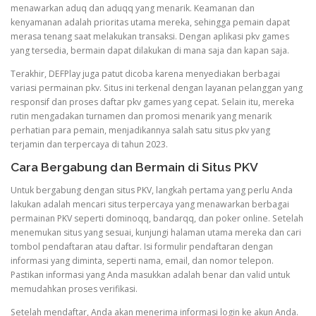
menawarkan aduq dan aduqq yang menarik. Keamanan dan
kenyamanan adalah prioritas utama mereka, sehingga pemain dapat
merasa tenang saat melakukan transaksi. Dengan aplikasi pkv games
yang tersedia, bermain dapat dilakukan di mana saja dan kapan saja.
Terakhir, DEFPlay juga patut dicoba karena menyediakan berbagai
variasi permainan pkv. Situs ini terkenal dengan layanan pelanggan yang
responsif dan proses daftar pkv games yang cepat. Selain itu, mereka
rutin mengadakan turnamen dan promosi menarik yang menarik
perhatian para pemain, menjadikannya salah satu situs pkv yang
terjamin dan terpercaya di tahun 2023.
Cara Bergabung dan Bermain di Situs PKV
Untuk bergabung dengan situs PKV, langkah pertama yang perlu Anda
lakukan adalah mencari situs terpercaya yang menawarkan berbagai
permainan PKV seperti dominoqq, bandarqq, dan poker online. Setelah
menemukan situs yang sesuai, kunjungi halaman utama mereka dan cari
tombol pendaftaran atau daftar. Isi formulir pendaftaran dengan
informasi yang diminta, seperti nama, email, dan nomor telepon.
Pastikan informasi yang Anda masukkan adalah benar dan valid untuk
memudahkan proses verifikasi.
Setelah mendaftar, Anda akan menerima informasi login ke akun Anda.