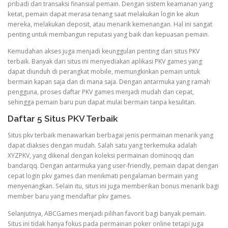
pribadi dan transaksi finansial pemain. Dengan sistem keamanan yang
ketat, pemain dapat merasa tenang saat melakukan login ke akun
mereka, melakukan deposit, atau menarik kemenangan. Hal ini sangat
penting untuk membangun reputasi yang baik dan kepuasan pemain.
Kemudahan akses juga menjadi keunggulan penting dari situs PKV
terbaik. Banyak dari situs ini menyediakan aplikasi PKV games yang
dapat diunduh di perangkat mobile, memungkinkan pemain untuk
bermain kapan saja dan di mana saja. Dengan antarmuka yang ramah
pengguna, proses daftar PKV games menjadi mudah dan cepat,
sehingga pemain baru pun dapat mulai bermain tanpa kesulitan.
Daftar 5 Situs PKV Terbaik
Situs pkv terbaik menawarkan berbagai jenis permainan menarik yang
dapat diakses dengan mudah. Salah satu yang terkemuka adalah
XYZPKV, yang dikenal dengan koleksi permainan dominoqq dan
bandarqq. Dengan antarmuka yang user-friendly, pemain dapat dengan
cepat login pkv games dan menikmati pengalaman bermain yang
menyenangkan. Selain itu, situs ini juga memberikan bonus menarik bagi
member baru yang mendaftar pkv games.
Selanjutnya, ABCGames menjadi pilihan favorit bagi banyak pemain.
Situs ini tidak hanya fokus pada permainan poker online tetapi juga