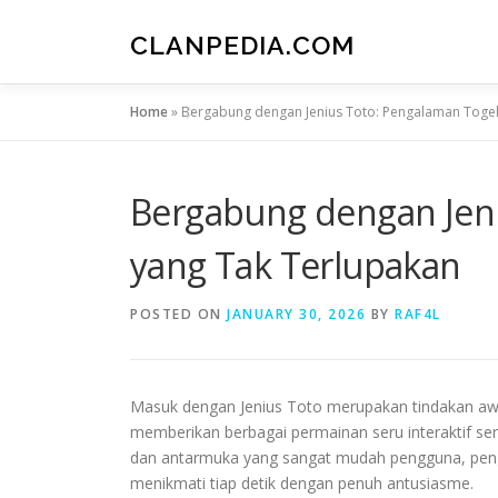
Skip
to
CLANPEDIA.COM
content
Home
»
Bergabung dengan Jenius Toto: Pengalaman Togel
Bergabung dengan Jeni
yang Tak Terlupakan
POSTED ON
JANUARY 30, 2026
BY
RAF4L
Masuk dengan Jenius Toto merupakan tindakan awal 
memberikan berbagai permainan seru interaktif s
dan antarmuka yang sangat mudah pengguna, pe
menikmati tiap detik dengan penuh antusiasme.