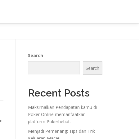
Search
Search
Recent Posts
Maksimalkan Pendapatan kamu di
Poker Online memanfaatkan
rn
platform Pokerhebat.
Menjadi Pemenang: Tips dan Trik
Keluaran Macau