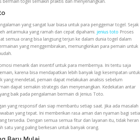
 bermain togel semakin praktis dan menyenangkan.
to
galaman yang sangat luar biasa untuk para penggemar togel. Sejak
oleh antarmuka yang ramah dan cepat dipahami.
jenius toto
Proses
at semua orang bisa langsung terjun ke dalam dunia togel dalam
n permainan yang menggembirakan, memungkinkan para pemain untuk
mudah.
omosi menarik dan insentif untuk para membernya. Ini tentu saja
a pemain, karena bisa mendapatkan lebih banyak lagi kesempatan untuk
stik yang mendetail, pemain dapat melakukan analisis sebelum
main dapat semakin strategis dan menyenangkan. Kedekatan antar
 yang baik pada pengalaman bermain di Jenius Toto.
gan yang responsif dan siap membantu setiap saat. Jika ada masalah
 jawaban yang tepat. Ini memberikan rasa aman dan nyaman bagi seti
g tersedia. Dengan semua semua fitur dan layanan itu, tidak heran
ah satu yang paling berkesan untuk banyak orang.
g Baru Mulai