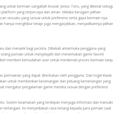
ng untuk bermain sangatlah krusial. Jenius Toto, yang dikenal sebag
i platform yang terpercaya dan aman. Melalui beragam pilihan
ari sesuatu yang sesuai untuk preferensi serta gaya bermain nya.
an hanya menghibur tetapi juga mengasyikkan, menjadikannya piliha
ru dan menarik bagi pecinta. Dibekali antarmuka pengguna yang
ap orang pemain untuk menjelajahi dan menemukan game favorit
sibel memberi kemudahan user untuk menikmati proses bermain tanp
is permainan yang dapat ditentukan oleh pengguna. Dari togel klasik
iptakan untuk memberikan kesenangan dan peluang kemenangan yang
apat mengatur pengalaman game mereka sesuai dengan preferensi
Toto. Sistem keamanan yang terdepan menjaga informasi dan transaks
tertangani. Ini menyediakan rasa tenang kepada para pemain saat