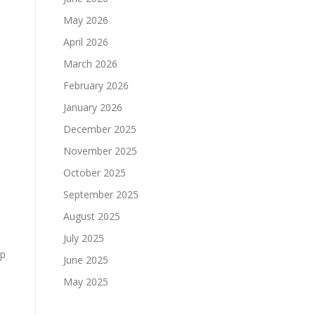
May 2026
April 2026
March 2026
February 2026
January 2026
December 2025
November 2025
October 2025
September 2025
August 2025
July 2025
ap
June 2025
May 2025