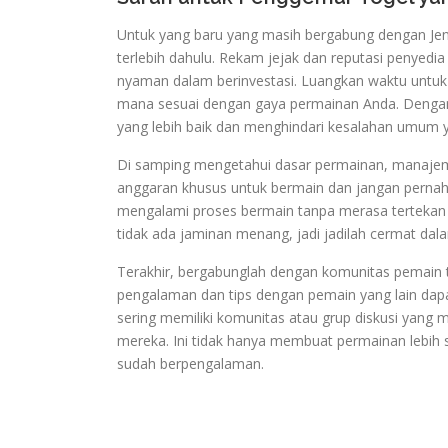
Untuk yang baru yang masih bergabung dengan Jen
terlebih dahulu. Rekam jejak dan reputasi penyedi
nyaman dalam berinvestasi. Luangkan waktu untuk 
mana sesuai dengan gaya permainan Anda. Denga
yang lebih baik dan menghindari kesalahan umum y
Di samping mengetahui dasar permainan, manajeme
anggaran khusus untuk bermain dan jangan perna
mengalami proses bermain tanpa merasa tertekan s
tidak ada jaminan menang, jadi jadilah cermat da
Terakhir, bergabunglah dengan komunitas pemain t
pengalaman dan tips dengan pemain yang lain da
sering memiliki komunitas atau grup diskusi yang
mereka. Ini tidak hanya membuat permainan lebih 
sudah berpengalaman.