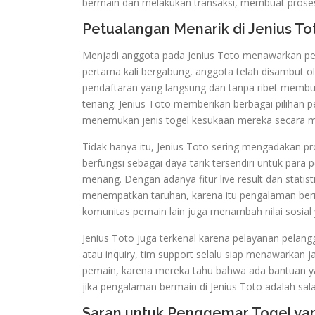
bermain dan melakukan transaksi, membuat proses
Petualangan Menarik di Jenius To
Menjadi anggota pada Jenius Toto menawarkan pen
pertama kali bergabung, anggota telah disambut 
pendaftaran yang langsung dan tanpa ribet membu
tenang. Jenius Toto memberikan berbagai piliha
menemukan jenis togel kesukaan mereka secara 
Tidak hanya itu, Jenius Toto sering mengadakan pr
berfungsi sebagai daya tarik tersendiri untuk par
menang. Dengan adanya fitur live result dan stati
menempatkan taruhan, karena itu pengalaman ber
komunitas pemain lain juga menambah nilai sosial
Jenius Toto juga terkenal karena pelayanan pelang
atau inquiry, tim support selalu siap menawarkan
pemain, karena mereka tahu bahwa ada bantuan yan
jika pengalaman bermain di Jenius Toto adalah sal
Saran untuk Penggemar Togel yan