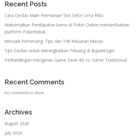
Recent Posts
Cara Cerdas Main Permainan Slot Setor Lima Ribu
Maksimalkan Pendapatan kamu di Poker Online memanfaatkan
platform Pokerhebat.
Menjadi Pemenang: Tips dan Trik Keluaran Macau
Tips Cerdas untuk Meningkatkan Peluang di Bupatitogel
Perbandingan mengenai: Game Dewi 4D vs. Game Tradisional
Recent Comments
No comments to show.
Archives
August 2026
July 2026