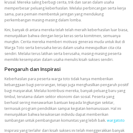
krusial. Mereka saling berbagi cerita, trik dan saran dalam usaha
memperbesar peluang keberhasilan. Melalui perbincangan serta kerja
sama, para pemain membentuk jaringan yang mendukung
perkembangan masing-masing dalam lomba.
Kini, banyak di antara mereka telah telah meraih keberhasilan luar biasa,
menunjukkan bahwa dengan kerja keras serta komitmen, semuanya
mungkin. Cerita mereka memberi motivasi generasi muda untuk ikut di
Warga Toto serta berusaha keras dalam usaha mewujudkan cita-cita
sendiri. Melalui terus latihan serta berusaha, masing-masing peserta
memiliki kesempatan dalam usaha menulis kisah sukses sendiri.
Pengaruh dan Inspirasi
Keberhasilan para peserta warga toto tidak hanya memberikan
kebanggaan bagi perorangan, tetapi juga menghasilkan pengaruh positif
bagi masyarakat. Melalui kontribusi mereka, banyak peluang baru yang
timbul, terutama dalam sektor ekonomi dan sosial. Peserta yang
berhasil sering menawarkan bantuan kepada lingkungan sekitar,
termasuk program pendidikan sampai kegiatan kemanusiaan. Hal ini
menunjukkan bahwa kesuksesan individu dapat memberikan
sumbangan untuk pembangunan komunitas yang lebih baik.
wargatoto
Inspirasi yang terlahir dari kisah sukses ini telah menggerakkan banyak