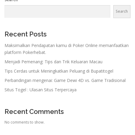
Search
Recent Posts
Maksimalkan Pendapatan kamu di Poker Online memanfaatkan
platform Pokerhebat.
Menjadi Pemenang: Tips dan Trik Keluaran Macau
Tips Cerdas untuk Meningkatkan Peluang di Bupatitogel
Perbandingan mengenai: Game Dewi 4D vs. Game Tradisional
Situs Togel : Ulasan Situs Terpercaya
Recent Comments
No comments to show.