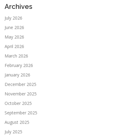
Archives
July 2026
June 2026
May 2026
April 2026
March 2026
February 2026
January 2026
December 2025
November 2025
October 2025
September 2025
August 2025
July 2025