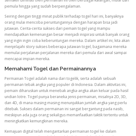
semakin diminati oleh permainan ini oleh berbagai kalangan, mulai dari
pemula hingga yang sudah berpengalaman.
Seiring dengan tinggi minat publik terhadap togel hari ini, banyaknya
orang mulai mencoba peruntungannya dengan harapan bisa jadi
jutawan. Cerita-cerita sukses dari pemain togel yang mampu
mendapatkan kemenangan besar menjadi inspirasi untuk banyak orang
yang ingin ingin coba keberuntungan mereka. Dalam artikel ini, kita akan
menjelajahi story sukses beberapa jutawan togel, bagaimana mereka
memulai perjalanan perjalanan mereka dari pemula dari awal sampai
mencapai impian mereka.
Memahami Togel dan Permainannya
Permainan Togel adalah nama dari togelik, serta adalah sebuah
permainan tebak angka yang populer di Indonesia. Dalam aktivitas ini,
pemain diharuskan untuk menebak angka-angka akan keluar pada hasil
undian lotre. Togel punya beraneka jenis permainan, misalnya 2D, 3D,
dan 4D, di mana masing-masing menunjukkan jumlah angka yang perlu
ditebak. Sukses dalam permainan ini sangat bergantung pada nasib,
meskipun ada juga orang sekaligus memanfaatkan taktik tertentu untuk
meningkatkan kemungkinan mereka.
Kemajuan digital telah mengantarkan permainan togel ke dalam