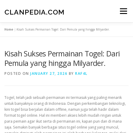
Skip
to
CLANPEDIA.COM
Menu
content
Home
»
Kisah Sukses Permainan Togel: Dari Pemula yang hingga Milyarder.
Kisah Sukses Permainan Togel: Dari
Pemula yang hingga Milyarder.
POSTED ON
JANUARY 27, 2026
BY
RAF4L
Togel, telah jadi sebuah permainan ini termasuk yang paling menarik
untuk banyaknya orang di Indonesia. Dengan perkembangan teknologi,
kini togel bisa berjalan dalam offline, namun juga telah hadir dalam
format togel online. Hal ini memberi akses lebih mudah ringan untuk
para pemain agar ikut serta di permainan ini, kapan pun dan di mana
saja. Semakin banyak berbagai situs togel online yang yang muncul,