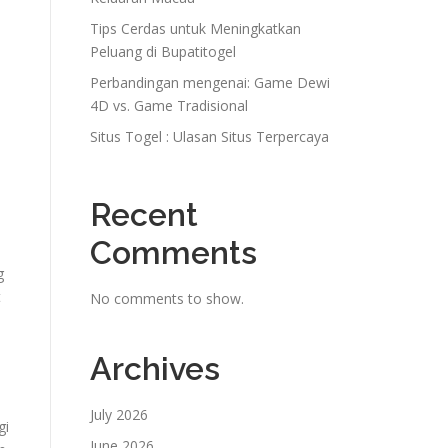
Tips Cerdas untuk Meningkatkan
Peluang di Bupatitogel
Perbandingan mengenai: Game Dewi
4D vs. Game Tradisional
Situs Togel : Ulasan Situs Terpercaya
Recent
Comments
g
t
No comments to show.
Archives
July 2026
gi
June 2026