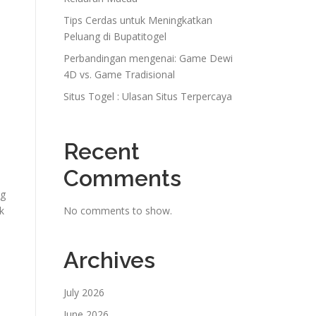
Tips Cerdas untuk Meningkatkan
Peluang di Bupatitogel
Perbandingan mengenai: Game Dewi
4D vs. Game Tradisional
Situs Togel : Ulasan Situs Terpercaya
Recent
Comments
ng
k
No comments to show.
Archives
July 2026
June 2026