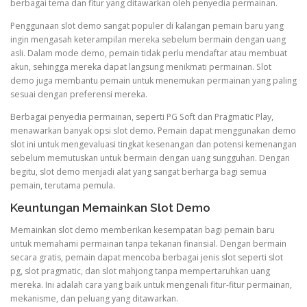
berbagai tema dan fitur yang ditawarkan oleh penyedia permainan.
Penggunaan slot demo sangat populer di kalangan pemain baru yang
ingin mengasah keterampilan mereka sebelum bermain dengan uang
asli. Dalam mode demo, pemain tidak perlu mendaftar atau membuat
akun, sehingga mereka dapat langsung menikmati permainan. Slot
demo juga membantu pemain untuk menemukan permainan yang paling
sesuai dengan preferensi mereka.
Berbagai penyedia permainan, seperti PG Soft dan Pragmatic Play,
menawarkan banyak opsi slot demo. Pemain dapat menggunakan demo
slot ini untuk mengevaluasi tingkat kesenangan dan potensi kemenangan
sebelum memutuskan untuk bermain dengan uang sungguhan. Dengan
begitu, slot demo menjadi alat yang sangat berharga bagi semua
pemain, terutama pemula.
Keuntungan Memainkan Slot Demo
Memainkan slot demo memberikan kesempatan bagi pemain baru
untuk memahami permainan tanpa tekanan finansial. Dengan bermain
secara gratis, pemain dapat mencoba berbagai jenis slot seperti slot
pg, slot pragmatic, dan slot mahjong tanpa mempertaruhkan uang
mereka. Ini adalah cara yang baik untuk mengenali fitur-fitur permainan,
mekanisme, dan peluang yang ditawarkan.