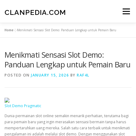
Skip
to
CLANPEDIA.COM
Menu
content
Home
»
Menikmati Sensasi Slot Demo: Panduan Lengkap untuk Pemain Baru
Menikmati Sensasi Slot Demo:
Panduan Lengkap untuk Pemain Baru
POSTED ON
JANUARY 15, 2026
BY
RAF4L
Slot Demo Pragmatic
Dunia permainan slot online semakin menarik perhatian, terutama bagi
para pemain baru yang ingin merasakan sensasi bermain tanpa harus
mempertaruhkan uang mereka. Salah satu cara terbaik untuk menikmati
pengalaman ini adalah melalui slot demo. Dengan menggunakan slot