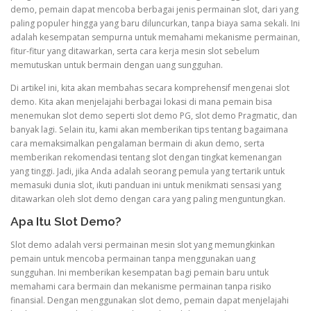
demo, pemain dapat mencoba berbagai jenis permainan slot, dari yang
paling populer hingga yang baru diluncurkan, tanpa biaya sama sekali. Ini
adalah kesempatan sempurna untuk memahami mekanisme permainan,
fitur-fitur yang ditawarkan, serta cara kerja mesin slot sebelum
memutuskan untuk bermain dengan uang sungguhan.
Di artikel ini, kita akan membahas secara komprehensif mengenai slot
demo. Kita akan menjelajahi berbagai lokasi di mana pemain bisa
menemukan slot demo seperti slot demo PG, slot demo Pragmatic, dan
banyak lagi. Selain itu, kami akan memberikan tips tentang bagaimana
cara memaksimalkan pengalaman bermain di akun demo, serta
memberikan rekomendasi tentang slot dengan tingkat kemenangan
yang tinggi. Jadi, jika Anda adalah seorang pemula yang tertarik untuk
memasuki dunia slot, ikuti panduan ini untuk menikmati sensasi yang
ditawarkan oleh slot demo dengan cara yang paling menguntungkan.
Apa Itu Slot Demo?
Slot demo adalah versi permainan mesin slot yang memungkinkan
pemain untuk mencoba permainan tanpa menggunakan uang
sungguhan. Ini memberikan kesempatan bagi pemain baru untuk
memahami cara bermain dan mekanisme permainan tanpa risiko
finansial. Dengan menggunakan slot demo, pemain dapat menjelajahi