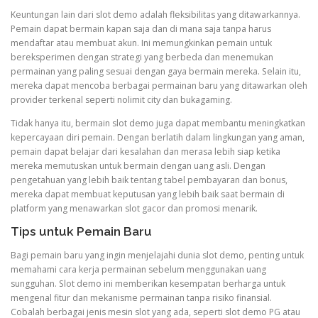
Keuntungan lain dari slot demo adalah fleksibilitas yang ditawarkannya.
Pemain dapat bermain kapan saja dan di mana saja tanpa harus
mendaftar atau membuat akun. Ini memungkinkan pemain untuk
bereksperimen dengan strategi yang berbeda dan menemukan
permainan yang paling sesuai dengan gaya bermain mereka. Selain itu,
mereka dapat mencoba berbagai permainan baru yang ditawarkan oleh
provider terkenal seperti nolimit city dan bukagaming.
Tidak hanya itu, bermain slot demo juga dapat membantu meningkatkan
kepercayaan diri pemain. Dengan berlatih dalam lingkungan yang aman,
pemain dapat belajar dari kesalahan dan merasa lebih siap ketika
mereka memutuskan untuk bermain dengan uang asli. Dengan
pengetahuan yang lebih baik tentang tabel pembayaran dan bonus,
mereka dapat membuat keputusan yang lebih baik saat bermain di
platform yang menawarkan slot gacor dan promosi menarik.
Tips untuk Pemain Baru
Bagi pemain baru yang ingin menjelajahi dunia slot demo, penting untuk
memahami cara kerja permainan sebelum menggunakan uang
sungguhan. Slot demo ini memberikan kesempatan berharga untuk
mengenal fitur dan mekanisme permainan tanpa risiko finansial.
Cobalah berbagai jenis mesin slot yang ada, seperti slot demo PG atau