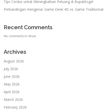
Tips Cerdas untuk Meningkatkan Peluang di Bupatitogel
Perbandingan mengenai: Game Dewi 4D vs. Game Tradisional
Recent Comments
No comments to show.
Archives
August 2026
July 2026
June 2026
May 2026
April 2026
March 2026
February 2026