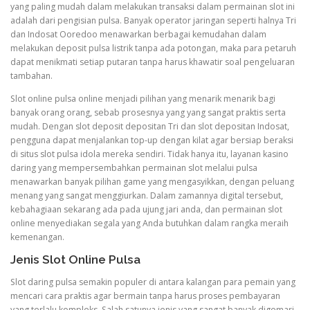
yang paling mudah dalam melakukan transaksi dalam permainan slot ini
adalah dari pengisian pulsa. Banyak operator jaringan seperti halnya Tri
dan Indosat Ooredoo menawarkan berbagai kemudahan dalam
melakukan deposit pulsa listrik tanpa ada potongan, maka para petaruh
dapat menikmati setiap putaran tanpa harus khawatir soal pengeluaran
tambahan.
Slot online pulsa online menjadi pilihan yang menarik menarik bagi
banyak orang orang, sebab prosesnya yang yang sangat praktis serta
mudah. Dengan slot deposit depositan Tri dan slot depositan Indosat,
pengguna dapat menjalankan top-up dengan kilat agar bersiap beraksi
di situs slot pulsa idola mereka sendiri. Tidak hanya itu, layanan kasino
daring yang mempersembahkan permainan slot melalui pulsa
menawarkan banyak pilihan game yang mengasyikkan, dengan peluang
menang yang sangat menggiurkan. Dalam zamannya digital tersebut,
kebahagiaan sekarang ada pada ujung jari anda, dan permainan slot
online menyediakan segala yang Anda butuhkan dalam rangka meraih
kemenangan.
Jenis Slot Online Pulsa
Slot daring pulsa semakin populer di antara kalangan para pemain yang
mencari cara praktis agar bermain tanpa harus proses pembayaran
yang terlalu kompleks. Salah satunya jenis yang sangat banyak digemari