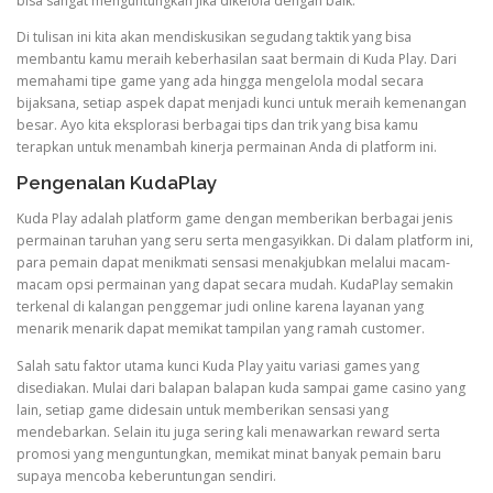
bisa sangat menguntungkan jika dikelola dengan baik.
Di tulisan ini kita akan mendiskusikan segudang taktik yang bisa
membantu kamu meraih keberhasilan saat bermain di Kuda Play. Dari
memahami tipe game yang ada hingga mengelola modal secara
bijaksana, setiap aspek dapat menjadi kunci untuk meraih kemenangan
besar. Ayo kita eksplorasi berbagai tips dan trik yang bisa kamu
terapkan untuk menambah kinerja permainan Anda di platform ini.
Pengenalan KudaPlay
Kuda Play adalah platform game dengan memberikan berbagai jenis
permainan taruhan yang seru serta mengasyikkan. Di dalam platform ini,
para pemain dapat menikmati sensasi menakjubkan melalui macam-
macam opsi permainan yang dapat secara mudah. KudaPlay semakin
terkenal di kalangan penggemar judi online karena layanan yang
menarik menarik dapat memikat tampilan yang ramah customer.
Salah satu faktor utama kunci Kuda Play yaitu variasi games yang
disediakan. Mulai dari balapan balapan kuda sampai game casino yang
lain, setiap game didesain untuk memberikan sensasi yang
mendebarkan. Selain itu juga sering kali menawarkan reward serta
promosi yang menguntungkan, memikat minat banyak pemain baru
supaya mencoba keberuntungan sendiri.