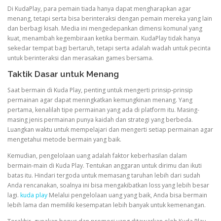
Di KudaPlay, para pemain tiada hanya dapat mengharapkan agar
menang, tetapi serta bisa berinteraksi dengan pemain mereka yang lain
dan berbagi kisah. Media ini mengedepankan dimensi komunal yang
kuat, menambah kegembiraan ketika bermain. KudaPlay tidak hanya
sekedar tempat bagi bertaruh, tetapi serta adalah wadah untuk pecinta
untuk berinteraksi dan merasakan games bersama.
Taktik Dasar untuk Menang
Saat bermain di Kuda Play, penting untuk mengerti prinsip-prinsip
permainan agar dapat meningkatkan kemungkinan menang. Yang
pertama, kenalilah tipe permainan yang ada di platform itu. Masing-
masing jenis permainan punya kaidah dan strategi yang berbeda.
Luangkan waktu untuk mempelajari dan mengerti setiap permainan agar
mengetahui metode bermain yang baik.
Kemudian, pengelolaan uang adalah faktor keberhasilan dalam
bermain-main di Kuda Play. Tentukan anggaran untuk dirimu dan ikuti
batas itu. Hindari tergoda untuk memasang taruhan lebih dari sudah
Anda rencanakan, soalnya ini bisa mengakibatkan loss yang lebih besar
lagi.
kuda play
Melalui pengelolaan uang yang baik, Anda bisa bermain
lebih lama dan memiliki kesempatan lebih banyak untuk kemenangan.