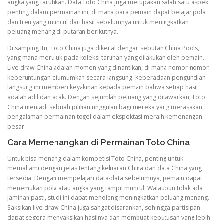
angka yang taruhkan. Data Toto China juga merupakan salah satu aspek
penting dalam permainan ini, di mana para pemain dapat belajar pola
dan tren yang muncul dari hasil sebelumnya untuk meningkatkan
peluang menang di putaran berikutnya.
Di samping itu, Toto China juga dikenal dengan sebutan China Pools,
yang mana merujuk pada koleksi taruhan yang dilakukan oleh pemain.
Live draw China adalah momen yang dinantikan, di mana nomor-nomor
keberuntungan diumumkan secara langsung. Keberadaan pengundian
langsung ini memberi keyakinan kepada pemain bahwa setiap hasil
adalah adil dan acak. Dengan sejumlah peluang yang ditawarkan, Toto
China menjadi sebuah pilihan unggulan bagi mereka yang merasakan
pengalaman permainan togel dalam ekspektasi meraih kemenangan
besar.
Cara Memenangkan di Permainan Toto China
Untuk bisa menang dalam kompetisi Toto China, penting untuk
memahami dengan jelas tentang keluaran China dan data China yang
tersedia. Dengan mempelajari data-data sebelumnya, pemain dapat
menemukan pola atau angka yang tampil muncul. Walaupun tidak ada
jaminan pasti, studi ini dapat menolong meningkatkan peluang menang.
Saksikan live draw China juga sangat disarankan, sehingga partisipan
dapat segera menyaksikan hasilnya dan membuat keputusan yang lebih