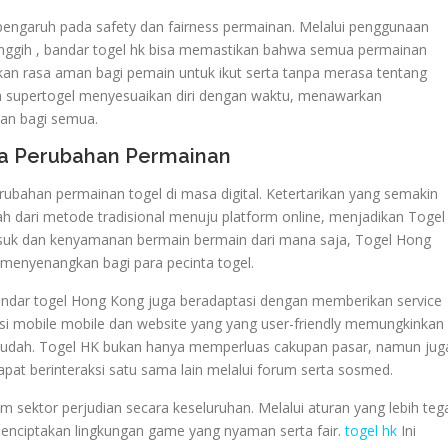
a pengaruh pada safety dan fairness permainan. Melalui penggunaan
anggih , bandar togel hk bisa memastikan bahwa semua permainan
rkan rasa aman bagi pemain untuk ikut serta tanpa merasa tentang
 supertogel menyesuaikan diri dengan waktu, menawarkan
man bagi semua.
a Perubahan Permainan
ubahan permainan togel di masa digital. Ketertarikan yang semakin
 dari metode tradisional menuju platform online, menjadikan Togel
uk dan kenyamanan bermain bermain dari mana saja, Togel Hong
enyenangkan bagi para pecinta togel.
bandar togel Hong Kong juga beradaptasi dengan memberikan service
ikasi mobile mobile dan website yang yang user-friendly memungkinkan
h mudah. Togel HK bukan hanya memperluas cakupan pasar, namun jug
at berinteraksi satu sama lain melalui forum serta sosmed.
am sektor perjudian secara keseluruhan. Melalui aturan yang lebih teg
menciptakan lingkungan game yang nyaman serta fair.
togel hk
Ini