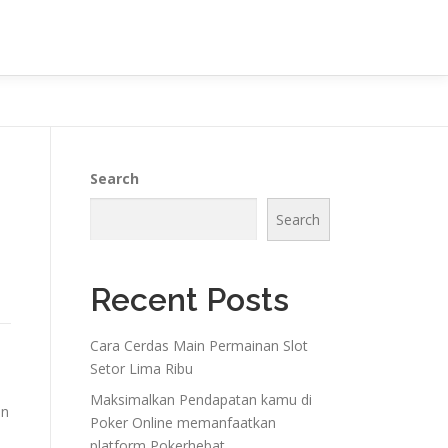
Search
Search
Recent Posts
Cara Cerdas Main Permainan Slot
Setor Lima Ribu
Maksimalkan Pendapatan kamu di
an
Poker Online memanfaatkan
platform Pokerhebat.