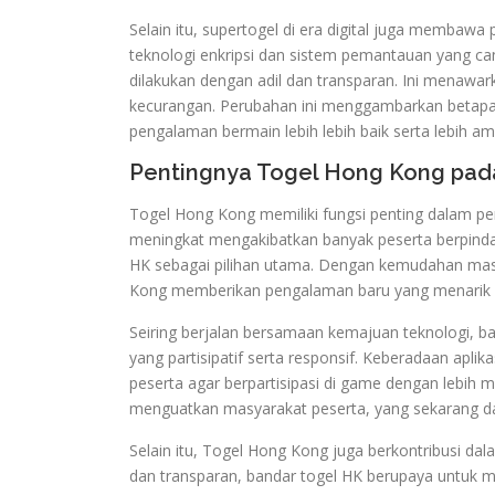
Selain itu, supertogel di era digital juga membaw
teknologi enkripsi dan sistem pemantauan yang c
dilakukan dengan adil dan transparan. Ini menawa
kecurangan. Perubahan ini menggambarkan betapa
pengalaman bermain lebih lebih baik serta lebih a
Pentingnya Togel Hong Kong pad
Togel Hong Kong memiliki fungsi penting dalam per
meningkat mengakibatkan banyak peserta berpindah
HK sebagai pilihan utama. Dengan kemudahan mas
Kong memberikan pengalaman baru yang menarik m
Seiring berjalan bersamaan kemajuan teknologi, 
yang partisipatif serta responsif. Keberadaan apl
peserta agar berpartisipasi di game dengan lebi
menguatkan masyarakat peserta, yang sekarang dap
Selain itu, Togel Hong Kong juga berkontribusi dal
dan transparan, bandar togel HK berupaya untuk 