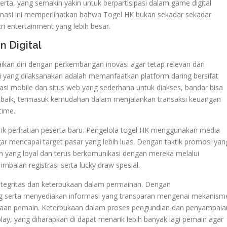
a, yang semakin yakin untuk berpartisipasi dalam game digital
rmasi ini memperlihatkan bahwa Togel HK bukan sekadar sekadar
i entertainment yang lebih besar.
n Digital
ikan diri dengan perkembangan inovasi agar tetap relevan dan
i yang dilaksanakan adalah memanfaatkan platform daring bersifat
asi mobile dan situs web yang sederhana untuk diakses, bandar bisa
 baik, termasuk kemudahan dalam menjalankan transaksi keuangan
time.
arik perhatian peserta baru. Pengelola togel HK menggunakan media
gar mencapai target pasar yang lebih luas. Dengan taktik promosi yan
 yang loyal dan terus berkomunikasi dengan mereka melalui
mbalan registrasi serta lucky draw spesial.
 integritas dan keterbukaan dalam permainan. Dengan
 serta menyediakan informasi yang transparan mengenai mekanism
yaan pemain. Keterbukaan dalam proses pengundian dan penyampaia
lay, yang diharapkan di dapat menarik lebih banyak lagi pemain agar