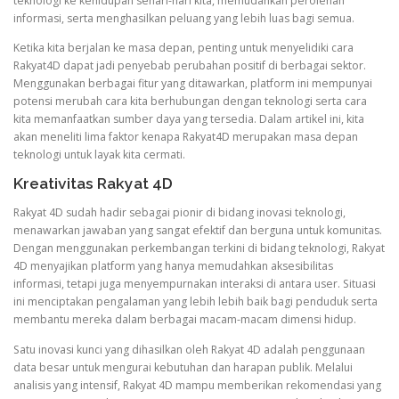
teknologi ke kehidupan sehari-hari kita, memudahkan perolehan
informasi, serta menghasilkan peluang yang lebih luas bagi semua.
Ketika kita berjalan ke masa depan, penting untuk menyelidiki cara
Rakyat4D dapat jadi penyebab perubahan positif di berbagai sektor.
Menggunakan berbagai fitur yang ditawarkan, platform ini mempunyai
potensi merubah cara kita berhubungan dengan teknologi serta cara
kita memanfaatkan sumber daya yang tersedia. Dalam artikel ini, kita
akan meneliti lima faktor kenapa Rakyat4D merupakan masa depan
teknologi untuk layak kita cermati.
Kreativitas Rakyat 4D
Rakyat 4D sudah hadir sebagai pionir di bidang inovasi teknologi,
menawarkan jawaban yang sangat efektif dan berguna untuk komunitas.
Dengan menggunakan perkembangan terkini di bidang teknologi, Rakyat
4D menyajikan platform yang hanya memudahkan aksesibilitas
informasi, tetapi juga menyempurnakan interaksi di antara user. Situasi
ini menciptakan pengalaman yang lebih lebih baik bagi penduduk serta
membantu mereka dalam berbagai macam-macam dimensi hidup.
Satu inovasi kunci yang dihasilkan oleh Rakyat 4D adalah penggunaan
data besar untuk mengurai kebutuhan dan harapan publik. Melalui
analisis yang intensif, Rakyat 4D mampu memberikan rekomendasi yang