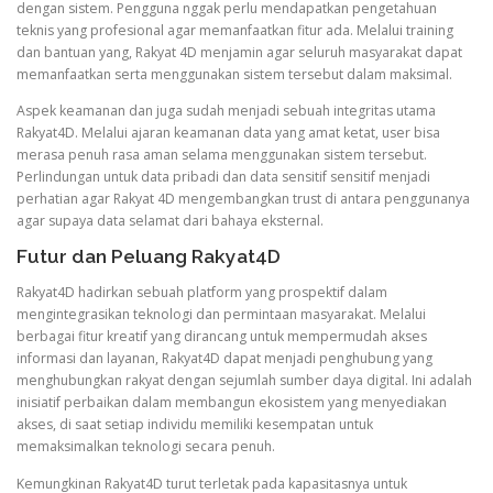
dengan sistem. Pengguna nggak perlu mendapatkan pengetahuan
teknis yang profesional agar memanfaatkan fitur ada. Melalui training
dan bantuan yang, Rakyat 4D menjamin agar seluruh masyarakat dapat
memanfaatkan serta menggunakan sistem tersebut dalam maksimal.
Aspek keamanan dan juga sudah menjadi sebuah integritas utama
Rakyat4D. Melalui ajaran keamanan data yang amat ketat, user bisa
merasa penuh rasa aman selama menggunakan sistem tersebut.
Perlindungan untuk data pribadi dan data sensitif sensitif menjadi
perhatian agar Rakyat 4D mengembangkan trust di antara penggunanya
agar supaya data selamat dari bahaya eksternal.
Futur dan Peluang Rakyat4D
Rakyat4D hadirkan sebuah platform yang prospektif dalam
mengintegrasikan teknologi dan permintaan masyarakat. Melalui
berbagai fitur kreatif yang dirancang untuk mempermudah akses
informasi dan layanan, Rakyat4D dapat menjadi penghubung yang
menghubungkan rakyat dengan sejumlah sumber daya digital. Ini adalah
inisiatif perbaikan dalam membangun ekosistem yang menyediakan
akses, di saat setiap individu memiliki kesempatan untuk
memaksimalkan teknologi secara penuh.
Kemungkinan Rakyat4D turut terletak pada kapasitasnya untuk