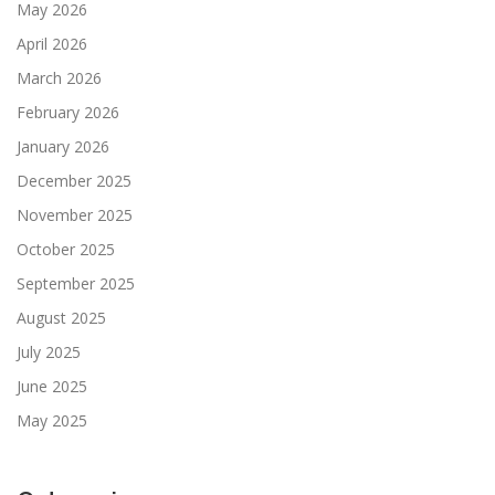
May 2026
April 2026
March 2026
February 2026
January 2026
December 2025
November 2025
October 2025
September 2025
August 2025
July 2025
June 2025
May 2025