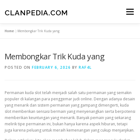
Skip
to
CLANPEDIA.COM
Menu
content
Home
»
Membongkar Trik Kuda yang
Membongkar Trik Kuda yang
POSTED ON
FEBRUARY 6, 2026
BY
RAF4L
Permainan kuda slot telah menjadi salah satu permainan yang semakin
populer di kalangan para penggemar judi online. Dengan adanya desain
yang menarik dan sistem permainan yang gampang dimengerti, kuda
slot memberikan sensasi bermain yang menyenangkan serta berpotensi
memberikan keuntungan yang menarik. Banyak pemain yang sekarang
melirik tipe permainan ini, bukan hanya karena aspek hiburan, tetapi
juga karena peluang untuk meraih kemenangan yang cukup menjanjikan.