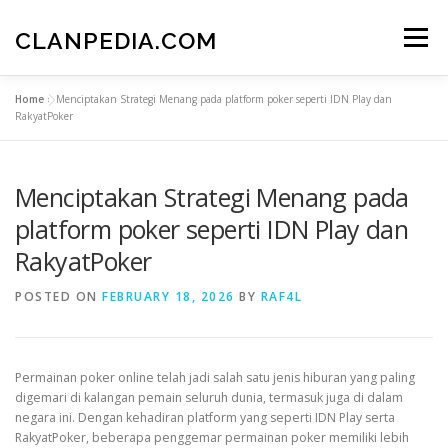
Skip
to
CLANPEDIA.COM
Menu
content
Home
»
Menciptakan Strategi Menang pada platform poker seperti IDN Play dan
RakyatPoker
Menciptakan Strategi Menang pada
platform poker seperti IDN Play dan
RakyatPoker
POSTED ON
FEBRUARY 18, 2026
BY
RAF4L
Permainan poker online telah jadi salah satu jenis hiburan yang paling
digemari di kalangan pemain seluruh dunia, termasuk juga di dalam
negara ini. Dengan kehadiran platform yang seperti IDN Play serta
RakyatPoker, beberapa penggemar permainan poker memiliki lebih