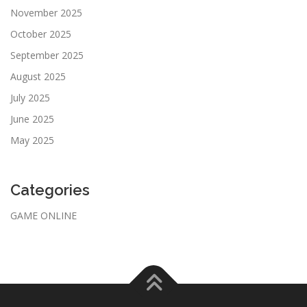
November 2025
October 2025
September 2025
August 2025
July 2025
June 2025
May 2025
Categories
GAME ONLINE