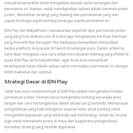
banyak kesempatan untuk mengalami sensasi serta tantangan dari
permainan ini. Namun, untuk mendapatkan sukses dalam bermain poker
poker, dibutuhkan strategi yang matang dan pemahaman yang dan
aspek berbagai aspek tentang berbagai aspek permainan ini.
IDN Play dan RakyatPoker menawarkan sejumlah tipe permainan poker
yang yang bisa diakses dan di mana saja. Pengalaman bermain bermain
yang menarik fitur beragam fitur keduanya menjadikan menjadikan
kedua platform ini popular di favorit di kalangan para. Dalam artikel ini,
kami akan mengulas cara-cara untuk menciptakan menang yang efektif di
pada IDN Play serta RakyatPoker, agar Anda bisa menambah
kesempatan kamu dalam sukses serta merasakan permainan ini dengan
lebih maksimal dan optimal.
Strategi Dasar di IDN Play
Salah satu kunci untuk berhasil di IDN Play adalah mengetahui fondasi
permainan poker. Pemain harus mengetahui tentang beraneka jenis
tangan dan cara menanganinya dalam situasi yang berbeda. Mempunyai
pengetahuan yang baik mengenai susunan kartu amat penting untuk
mengambil keputusan yang lebih baik saat bertanding. Selain itu, krusial
juga untuk memahami posisi di meja dan bagaimana pengaruhnya
terhadap strategi yang hendak digunakan.