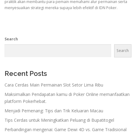
praktik akan membantu para pemain memahami alur permainan serta
menyesuaikan strategi mereka supaya lebih efektif di IDN Poker.
Search
Search
Recent Posts
Cara Cerdas Main Permainan Slot Setor Lima Ribu
Maksimalkan Pendapatan kamu di Poker Online memanfaatkan
platform Pokerhebat.
Menjadi Pemenang: Tips dan Trik Keluaran Macau
Tips Cerdas untuk Meningkatkan Peluang di Bupatitogel
Perbandingan mengenai: Game Dewi 4D vs. Game Tradisional