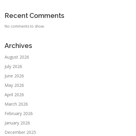
Recent Comments
No comments to show.
Archives
August 2026
July 2026
June 2026
May 2026
April 2026
March 2026
February 2026
January 2026
December 2025