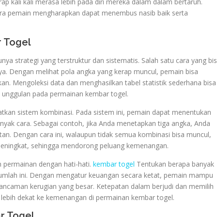
rap kali kali merasa lebih pada diri mereka dalam dalam bertaruh.
ra pemain mengharapkan dapat menembus nasib baik serta
 Togel
nya strategi yang terstruktur dan sistematis. Salah satu cara yang bi
ya. Dengan melihat pola angka yang kerap muncul, pemain bisa
. Mengoleksi data dan menghasilkan tabel statistik sederhana bisa
unggulan pada permainan kembar togel.
aatkan sistem kombinasi. Pada sistem ini, pemain dapat menentukan
ak cara. Sebagai contoh, jika Anda menetapkan tiga angka, Anda
an. Dengan cara ini, walaupun tidak semua kombinasi bisa muncul,
meningkat, sehingga mendorong peluang kemenangan.
 permainan dengan hati-hati.
kembar togel
Tentukan berapa banyak
 jumlah ini. Dengan mengatur keuangan secara ketat, pemain mampu
ancaman kerugian yang besar. Ketepatan dalam berjudi dan memilih
lebih dekat ke kemenangan di permainan kembar togel.
r Togel