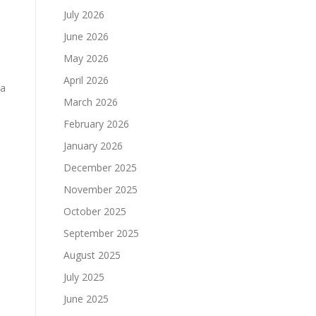
July 2026
June 2026
May 2026
April 2026
sa
March 2026
February 2026
January 2026
December 2025
November 2025
October 2025
September 2025
August 2025
July 2025
June 2025