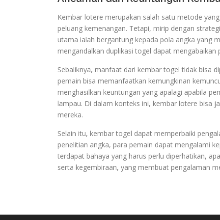
Kembar lotere merupakan salah satu metode yang
peluang kemenangan. Tetapi, mirip dengan strategi 
utama ialah bergantung kepada pola angka yang m
mengandalkan duplikasi togel dapat mengabaikan p
Sebaliknya, manfaat dari kembar togel tidak bisa di
pemain bisa memanfaatkan kemungkinan kemuncula
menghasilkan keuntungan yang apalagi apabila pem
lampau. Di dalam konteks ini, kembar lotere bisa
mereka.
Selain itu, kembar togel dapat memperbaiki pengal
penelitian angka, para pemain dapat mengalami ke
terdapat bahaya yang harus perlu diperhatikan, a
serta kegembiraan, yang membuat pengalaman me