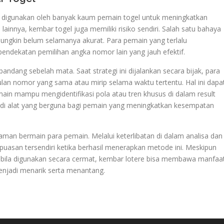
 digunakan oleh banyak kaum pemain togel untuk meningkatkan
lainnya, kembar togel juga memiliki risiko sendiri. Salah satu bahaya
ungkin belum selamanya akurat. Para pemain yang terlalu
endekatan pemilihan angka nomor lain yang jauh efektif.
pandang sebelah mata. Saat strategi ini dijalankan secara bijak, para
n nomor yang sama atau mirip selama waktu tertentu. Hal ini dapa
ain mampu mengidentifikasi pola atau tren khusus di dalam result
 jadi alat yang berguna bagi pemain yang meningkatkan kesempatan
aman bermain para pemain. Melalui keterlibatan di dalam analisa dan
puasan tersendiri ketika berhasil menerapkan metode ini. Meskipun
pabila digunakan secara cermat, kembar lotere bisa membawa manfaa
njadi menarik serta menantang.