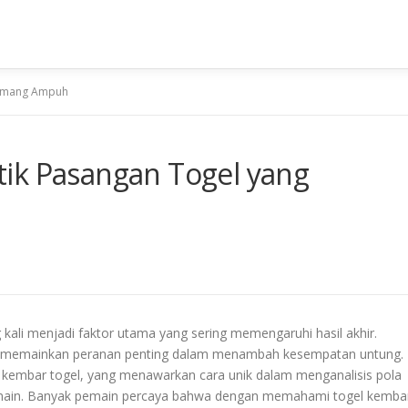
Memang Ampuh
ik Pasangan Togel yang
kali menjadi faktor utama yang sering memengaruhi hasil akhir.
juga memainkan peranan penting dalam menambah kesempatan untung.
ah kembar togel, yang menawarkan cara unik dalam menganalisis pola
ain. Banyak pemain percaya bahwa dengan memahami togel kemba