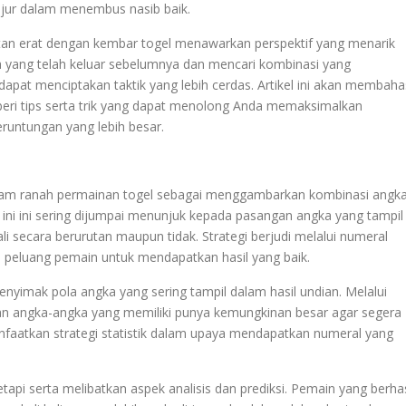
jur dalam menembus nasib baik.
aitan erat dengan kembar togel menawarkan perspektif yang menarik
a yang telah keluar sebelumnya dan mencari kombinasi yang
apat menciptakan taktik yang lebih cerdas. Artikel ini akan membaha
ri tips serta trik yang dapat menolong Anda memaksimalkan
runtungan yang lebih besar.
dalam ranah permainan togel sebagai menggambarkan kombinasi angk
ta ini ini sering dijumpai menunjuk kepada pasangan angka yang tampil
li secara berurutan maupun tidak. Strategi berjudi melalui numeral
 peluang pemain untuk mendapatkan hasil yang baik.
nyimak pola angka yang sering tampil dalam hasil undian. Melalui
an angka-angka yang memiliki punya kemungkinan besar agar segera
nfaatkan strategi statistik dalam upaya mendapatkan numeral yang
tapi serta melibatkan aspek analisis dan prediksi. Pemain yang berhas