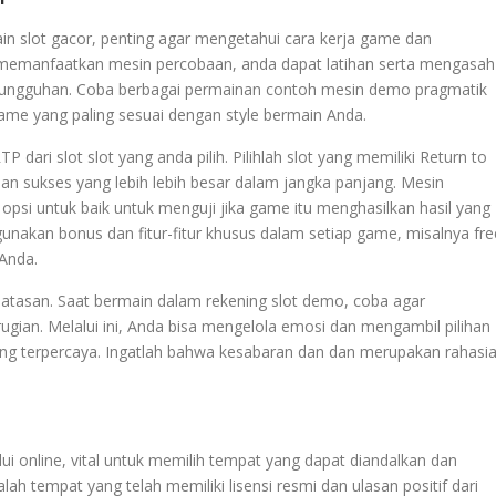
 slot gacor, penting agar mengetahui cara kerja game dan
memanfaatkan mesin percobaan, anda dapat latihan serta mengasah
 sungguhan. Coba berbagai permainan contoh mesin demo pragmatik
me yang paling sesuai dengan style bermain Anda.
 dari slot slot yang anda pilih. Pilihlah slot yang memiliki Return to
nan sukses yang lebih lebih besar dalam jangka panjang. Mesin
opsi untuk baik untuk menguji jika game itu menghasilkan hasil yang
nakan bonus dan fitur-fitur khusus dalam setiap game, misalnya fre
Anda.
batasan. Saat bermain dalam rekening slot demo, coba agar
ian. Melalui ini, Anda bisa mengelola emosi dan mengambil pilihan
 yang terpercaya. Ingatlah bahwa kesabaran dan dan merupakan rahasi
ui online, vital untuk memilih tempat yang dapat diandalkan dan
lah tempat yang telah memiliki lisensi resmi dan ulasan positif dari