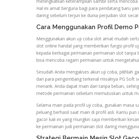
meningkatkan keterampilan sambil serta mencoba 
Hal ini amat berguna bagi para pendatang baru yan
daring sebelum terjun ke dunia perjudian slot seca
Cara Menggunakan Profil Demo P
Menggunakan akun uji coba slot amat mudah sert
slot online handal yang memberikan fungsi profil u
kepada berbagai permainan permainan slot tanpa 
bisa mencoba ragam permainan untuk mengetahui
Sesudah Anda mengakses akun uji coba, pilihlah 
dari para pengembang terkenal misalnya PG Soft s
menarik. Anda dapat main dari tanpa beban, sehin
metode permainan sebelum memutuskan untuk mai
Selama main pada profil uji coba, gunakan masa sa
peluang berhasil saat main di profil asli. Kamu pun
gacor kali ini yang mungkin saja memberikan kesan 
ke permainan judi permainan slot daring mengguna
Strategi Bermain Mesin Slot Gaco