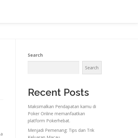
Search
Search
Recent Posts
Maksimalkan Pendapatan kamu di
Poker Online memanfaatkan
platform Pokerhebat.
Menjadi Pemenang: Tips dan Trik
ia
Keluaran Macau