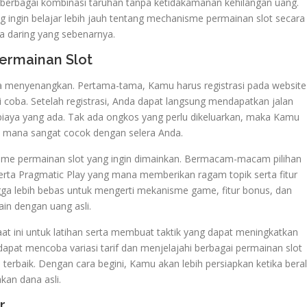
berbagai kombinasi taruhan tanpa ketidakamanan kehilangan uang.
g ingin belajar lebih jauh tentang mechanisme permainan slot secara
ra daring yang sebenarnya.
ermainan Slot
a menyenangkan. Pertama-tama, Kamu harus registrasi pada website
ji coba. Setelah registrasi, Anda dapat langsung mendapatkan jalan
biaya yang ada. Tak ada ongkos yang perlu dikeluarkan, maka Kamu
 mana sangat cocok dengan selera Anda.
game permainan slot yang ingin dimainkan. Bermacam-macam pilihan
erta Pragmatic Play yang mana memberikan ragam topik serta fitur
gga lebih bebas untuk mengerti mekanisme game, fitur bonus, dan
n dengan uang asli.
at ini untuk latihan serta membuat taktik yang dapat meningkatkan
 dapat mencoba variasi tarif dan menjelajahi berbagai permainan slot
terbaik. Dengan cara begini, Kamu akan lebih persiapkan ketika beral
kan dana asli.
r