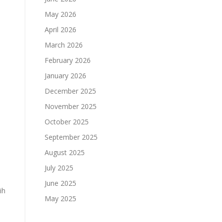
May 2026
April 2026
March 2026
February 2026
January 2026
December 2025
November 2025
October 2025
September 2025
August 2025
July 2025
June 2025
ih
May 2025