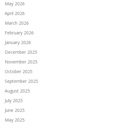
May 2026
April 2026
March 2026
February 2026
January 2026
December 2025
November 2025
October 2025
September 2025
August 2025
July 2025
June 2025
May 2025