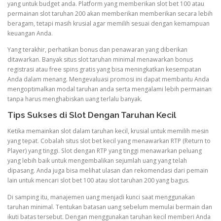
yang untuk budget anda. Platform yang memberikan slot bet 100 atau
permainan slot taruhan 200 akan memberikan memberikan secara lebih
beragam, tetapi masih krusial agar memilih sesuai dengan kemampuan
keuangan Anda.
Yang terakhir, perhatikan bonus dan penawaran yang diberikan
ditawarkan. Banyak situs slot taruhan minimal menawarkan bonus
registrasi atau free spins gratis yang bisa meningkatkan kesempatan
Anda dalam menang. Mengevaluasi promosi ini dapat membantu Anda
mengoptimalkan modal taruhan anda serta mengalami lebih permainan
tanpa harus menghabiskan uang terlalu banyak.
Tips Sukses di Slot Dengan Taruhan Kecil
Ketika memainkan slot dalam taruhan kecil, krusial untuk memilih mesin
yang tepat. Cobalah situs slot bet kecil yang menawarkan RTP (Return to
Player) yang tinggi. Slot dengan RTP yang tinggi menawarkan peluang
yang lebih baik untuk mengembalikan sejumlah uang yang telah
dipasang. Anda juga bisa melihat ulasan dan rekomendasi dari pemain
lain untuk mencari slot bet 100 atau slot taruhan 200 yang bagus.
Di samping itu, manajemen uang menjadi kunci saat menggunakan
taruhan minimal. Tentukan batasan uang sebelum memulai bermain dan
ikuti batas tersebut. Dengan menggunakan taruhan kecil memberi Anda