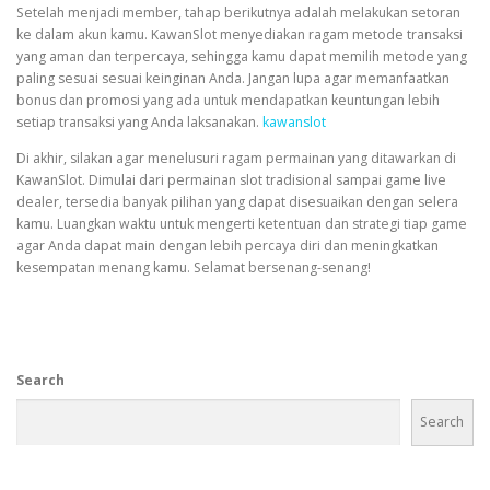
Setelah menjadi member, tahap berikutnya adalah melakukan setoran
ke dalam akun kamu. KawanSlot menyediakan ragam metode transaksi
yang aman dan terpercaya, sehingga kamu dapat memilih metode yang
paling sesuai sesuai keinginan Anda. Jangan lupa agar memanfaatkan
bonus dan promosi yang ada untuk mendapatkan keuntungan lebih
setiap transaksi yang Anda laksanakan.
kawanslot
Di akhir, silakan agar menelusuri ragam permainan yang ditawarkan di
KawanSlot. Dimulai dari permainan slot tradisional sampai game live
dealer, tersedia banyak pilihan yang dapat disesuaikan dengan selera
kamu. Luangkan waktu untuk mengerti ketentuan dan strategi tiap game
agar Anda dapat main dengan lebih percaya diri dan meningkatkan
kesempatan menang kamu. Selamat bersenang-senang!
Search
Search