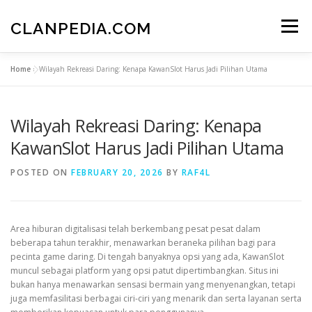
Skip
to
CLANPEDIA.COM
Menu
content
Home
»
Wilayah Rekreasi Daring: Kenapa KawanSlot Harus Jadi Pilihan Utama
Wilayah Rekreasi Daring: Kenapa
KawanSlot Harus Jadi Pilihan Utama
POSTED ON
FEBRUARY 20, 2026
BY
RAF4L
Area hiburan digitalisasi telah berkembang pesat pesat dalam
beberapa tahun terakhir, menawarkan beraneka pilihan bagi para
pecinta game daring. Di tengah banyaknya opsi yang ada, KawanSlot
muncul sebagai platform yang opsi patut dipertimbangkan. Situs ini
bukan hanya menawarkan sensasi bermain yang menyenangkan, tetapi
juga memfasilitasi berbagai ciri-ciri yang menarik dan serta layanan serta