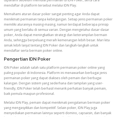
dipahami sebelum memulai permainan di IDN Poker, serta cara
mendaftar di platform tersebut melalui IDN Play.
Memahami aturan dasar poker sangat penting agar Anda dapat
menikmati permainan tanpa kebingungan. Setiap jenis permainan poker
memiliki aturannya masing-masing, namun terdapat beberapa prinsip
umum yang berlaku di semua varian. Dengan mengetahui dasar-dasar
poker, Anda dapat meningkatkan strategi dan keterampilan bermain
Anda, sehingga berpeluang meraih kemenangan lebih besar. Mari kita
simak lebih lanjut tentang IDN Poker dan langkah-langkah untuk
mendaftar serta bermain poker online.
Pengertian IDN Poker
IDN Poker adalah salah satu platform permainan poker online yang
paling populer di Indonesia. Platform ini menawarkan berbagai jenis
permainan poker yang dapat diakses oleh pemain dari berbagai
kalangan. Dengan sistem yang sederhana dan tampilan yang user-
friendly, IDN Poker telah berhasil menarik perhatian banyak pemain,
baik pemula maupun profesional.
Melalui IDN Play, pemain dapat menikmati pengalaman bermain poker
yang mengasyikkan dan kompetitif. Selain poker, IDN Play juga
menyediakan permainan lainnya seperti domino, capsaisin, dan banyak