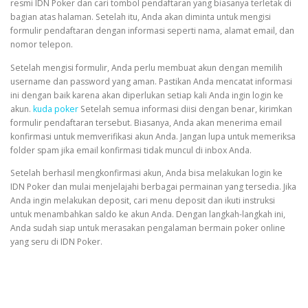
resmi IDN Poker dan cari tombol pendaftaran yang biasanya terletak di
bagian atas halaman. Setelah itu, Anda akan diminta untuk mengisi
formulir pendaftaran dengan informasi seperti nama, alamat email, dan
nomor telepon.
Setelah mengisi formulir, Anda perlu membuat akun dengan memilih
username dan password yang aman. Pastikan Anda mencatat informasi
ini dengan baik karena akan diperlukan setiap kali Anda ingin login ke
akun.
kuda poker
Setelah semua informasi diisi dengan benar, kirimkan
formulir pendaftaran tersebut. Biasanya, Anda akan menerima email
konfirmasi untuk memverifikasi akun Anda. Jangan lupa untuk memeriksa
folder spam jika email konfirmasi tidak muncul di inbox Anda.
Setelah berhasil mengkonfirmasi akun, Anda bisa melakukan login ke
IDN Poker dan mulai menjelajahi berbagai permainan yang tersedia. Jika
Anda ingin melakukan deposit, cari menu deposit dan ikuti instruksi
untuk menambahkan saldo ke akun Anda. Dengan langkah-langkah ini,
Anda sudah siap untuk merasakan pengalaman bermain poker online
yang seru di IDN Poker.