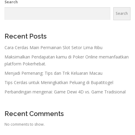
Search
Search
Recent Posts
Cara Cerdas Main Permainan Slot Setor Lima Ribu
Maksimalkan Pendapatan kamu di Poker Online memanfaatkan
platform Pokerhebat.
Menjadi Pemenang: Tips dan Trik Keluaran Macau
Tips Cerdas untuk Meningkatkan Peluang di Bupatitogel
Perbandingan mengenai: Game Dewi 4D vs. Game Tradisional
Recent Comments
No comments to show.