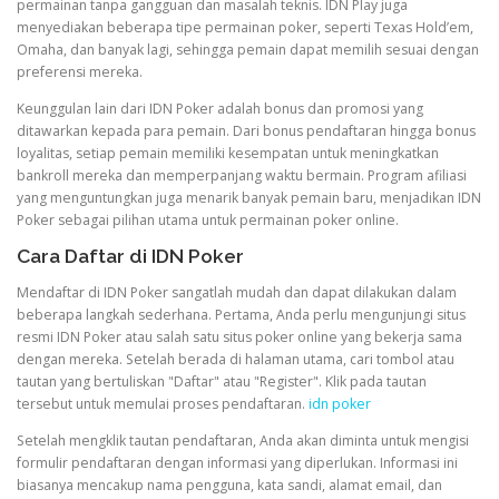
permainan tanpa gangguan dan masalah teknis. IDN Play juga
menyediakan beberapa tipe permainan poker, seperti Texas Hold’em,
Omaha, dan banyak lagi, sehingga pemain dapat memilih sesuai dengan
preferensi mereka.
Keunggulan lain dari IDN Poker adalah bonus dan promosi yang
ditawarkan kepada para pemain. Dari bonus pendaftaran hingga bonus
loyalitas, setiap pemain memiliki kesempatan untuk meningkatkan
bankroll mereka dan memperpanjang waktu bermain. Program afiliasi
yang menguntungkan juga menarik banyak pemain baru, menjadikan IDN
Poker sebagai pilihan utama untuk permainan poker online.
Cara Daftar di IDN Poker
Mendaftar di IDN Poker sangatlah mudah dan dapat dilakukan dalam
beberapa langkah sederhana. Pertama, Anda perlu mengunjungi situs
resmi IDN Poker atau salah satu situs poker online yang bekerja sama
dengan mereka. Setelah berada di halaman utama, cari tombol atau
tautan yang bertuliskan "Daftar" atau "Register". Klik pada tautan
tersebut untuk memulai proses pendaftaran.
idn poker
Setelah mengklik tautan pendaftaran, Anda akan diminta untuk mengisi
formulir pendaftaran dengan informasi yang diperlukan. Informasi ini
biasanya mencakup nama pengguna, kata sandi, alamat email, dan