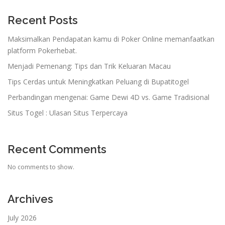
Recent Posts
Maksimalkan Pendapatan kamu di Poker Online memanfaatkan
platform Pokerhebat.
Menjadi Pemenang: Tips dan Trik Keluaran Macau
Tips Cerdas untuk Meningkatkan Peluang di Bupatitogel
Perbandingan mengenai: Game Dewi 4D vs. Game Tradisional
Situs Togel : Ulasan Situs Terpercaya
Recent Comments
No comments to show.
Archives
July 2026