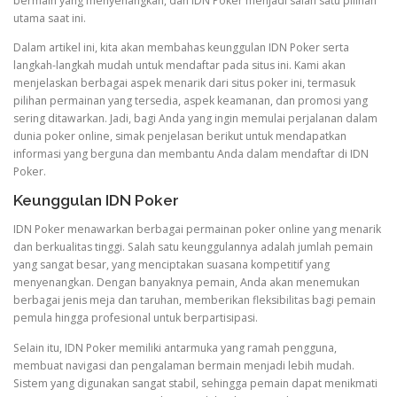
bermain yang menyenangkan, dan IDN Poker menjadi salah satu pilihan
utama saat ini.
Dalam artikel ini, kita akan membahas keunggulan IDN Poker serta
langkah-langkah mudah untuk mendaftar pada situs ini. Kami akan
menjelaskan berbagai aspek menarik dari situs poker ini, termasuk
pilihan permainan yang tersedia, aspek keamanan, dan promosi yang
sering ditawarkan. Jadi, bagi Anda yang ingin memulai perjalanan dalam
dunia poker online, simak penjelasan berikut untuk mendapatkan
informasi yang berguna dan membantu Anda dalam mendaftar di IDN
Poker.
Keunggulan IDN Poker
IDN Poker menawarkan berbagai permainan poker online yang menarik
dan berkualitas tinggi. Salah satu keunggulannya adalah jumlah pemain
yang sangat besar, yang menciptakan suasana kompetitif yang
menyenangkan. Dengan banyaknya pemain, Anda akan menemukan
berbagai jenis meja dan taruhan, memberikan fleksibilitas bagi pemain
pemula hingga profesional untuk berpartisipasi.
Selain itu, IDN Poker memiliki antarmuka yang ramah pengguna,
membuat navigasi dan pengalaman bermain menjadi lebih mudah.
Sistem yang digunakan sangat stabil, sehingga pemain dapat menikmati