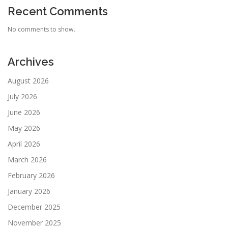
Recent Comments
No comments to show.
Archives
August 2026
July 2026
June 2026
May 2026
April 2026
March 2026
February 2026
January 2026
December 2025
November 2025