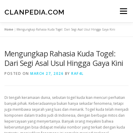
Skip
to
CLANPEDIA.COM
Menu
content
Home
»
Mengungkap Rahasia Kuda Togel: Dari Segi Asal Usul Hingga Gaya Kini
Mengungkap Rahasia Kuda Togel:
Dari Segi Asal Usul Hingga Gaya Kini
POSTED ON
MARCH 27, 2026
BY
RAF4L
Di tengah keramaian dunia, sebutan togel kuda kian mencuri perhatian
banyak pihak. Keberadaannya bukan hanya sekadar fenomena, tetapi
juga membawa sejarah yang luas dan menarik. Togel kuda telah menjadi
komponen dalam tradisi judi di Indonesia, dengan berbagai mitos dan
kepercayaan yang menyertainya. Banyak orang meyakini bahwa
keberuntungan bisa didapat melalui nombor yang terkait dengan kuda