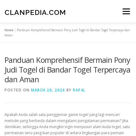
Skip
to
CLANPEDIA.COM
Menu
content
Home
»
Panduan Komprehensif Bermain Pony Judi Togel di Bandar Togel Terpercaya dan
Aman
Panduan Komprehensif Bermain Pony
Judi Togel di Bandar Togel Terpercaya
dan Aman
POSTED ON
MARCH 20, 2026
BY
RAF4L
Apakah Anda salah satu penggemar game togel yang lagi mencari
metode yang berbeda dalam mengalami pengalaman permainan? Jika
demikian, sehingga Anda mungkin ingin menyusuri alam kuda togel, satu
permainan seru yang kian populer di antara lingkungan para pemain