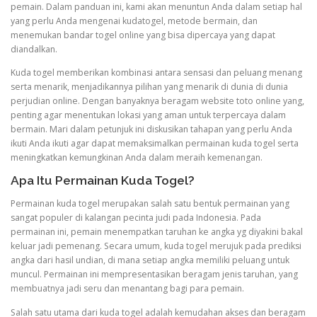
pemain. Dalam panduan ini, kami akan menuntun Anda dalam setiap hal
yang perlu Anda mengenai kudatogel, metode bermain, dan
menemukan bandar togel online yang bisa dipercaya yang dapat
diandalkan.
Kuda togel memberikan kombinasi antara sensasi dan peluang menang
serta menarik, menjadikannya pilihan yang menarik di dunia di dunia
perjudian online. Dengan banyaknya beragam website toto online yang,
penting agar menentukan lokasi yang aman untuk terpercaya dalam
bermain. Mari dalam petunjuk ini diskusikan tahapan yang perlu Anda
ikuti Anda ikuti agar dapat memaksimalkan permainan kuda togel serta
meningkatkan kemungkinan Anda dalam meraih kemenangan.
Apa Itu Permainan Kuda Togel?
Permainan kuda togel merupakan salah satu bentuk permainan yang
sangat populer di kalangan pecinta judi pada Indonesia. Pada
permainan ini, pemain menempatkan taruhan ke angka yg diyakini bakal
keluar jadi pemenang. Secara umum, kuda togel merujuk pada prediksi
angka dari hasil undian, di mana setiap angka memiliki peluang untuk
muncul. Permainan ini mempresentasikan beragam jenis taruhan, yang
membuatnya jadi seru dan menantang bagi para pemain.
Salah satu utama dari kuda togel adalah kemudahan akses dan beragam