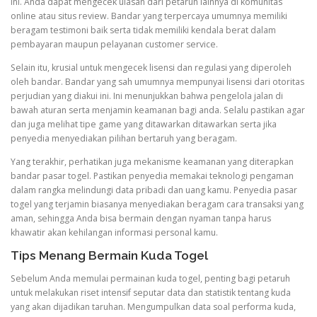
ini. Anda dapat mengecek ulasan dari petaruh lainnya di komunitas
online atau situs review. Bandar yang terpercaya umumnya memiliki
beragam testimoni baik serta tidak memiliki kendala berat dalam
pembayaran maupun pelayanan customer service.
Selain itu, krusial untuk mengecek lisensi dan regulasi yang diperoleh
oleh bandar. Bandar yang sah umumnya mempunyai lisensi dari otoritas
perjudian yang diakui ini. Ini menunjukkan bahwa pengelola jalan di
bawah aturan serta menjamin keamanan bagi anda. Selalu pastikan agar
dan juga melihat tipe game yang ditawarkan ditawarkan serta jika
penyedia menyediakan pilihan bertaruh yang beragam.
Yang terakhir, perhatikan juga mekanisme keamanan yang diterapkan
bandar pasar togel. Pastikan penyedia memakai teknologi pengaman
dalam rangka melindungi data pribadi dan uang kamu. Penyedia pasar
togel yang terjamin biasanya menyediakan beragam cara transaksi yang
aman, sehingga Anda bisa bermain dengan nyaman tanpa harus
khawatir akan kehilangan informasi personal kamu.
Tips Menang Bermain Kuda Togel
Sebelum Anda memulai permainan kuda togel, penting bagi petaruh
untuk melakukan riset intensif seputar data dan statistik tentang kuda
yang akan dijadikan taruhan. Mengumpulkan data soal performa kuda,