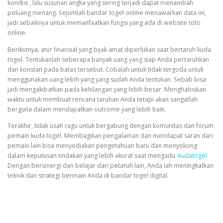
kondisi , lalu susunan angka yang sering terjadi dapat menambah
peluang menang. Sejumlah bandar togel online menawarkan data ini,
jadi sebaiknya untuk memanfaatkan fungsi yang ada di website toto
online.
Berikutnya, atur finansial yang bijak amat diperlukan saat bertaruh kuda
togel. Tentukanlah seberapa banyak uang yang siap Anda pertaruhkan
dan konstan pada batas tersebut. Cobalah untuk tidak tergoda untuk
menggunakan uang lebih yang yang sudah Anda tentukan. Sebab bisa
jadi mengakibatkan pada kehilangan yang lebih besar. Menghabiskan
waktu untuk membuat rencana taruhan Anda tetapi akan sangatlah
berguna dalam mendapatkan outcome yang lebih baik.
Terakhir, tidak usah ragu untuk bergabung dengan komunitas dan forum
pemain kuda togel. Membagikan pengalaman dan mendapat saran dari
pemain lain bisa menyediakan pengetahuan baru dan menyokong
dalam keputusan tindakan yang lebih akurat saat mengadu.
kudatogel
Dengan bersinergi dan belajar dari petaruh lain, Anda lah meningkatkan
teknik dan strategi bermain Anda di bandar togel digital.