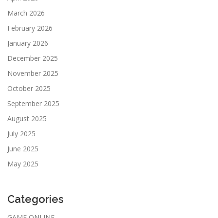
March 2026
February 2026
January 2026
December 2025
November 2025
October 2025
September 2025
August 2025
July 2025
June 2025
May 2025
Categories
GAME ONLINE