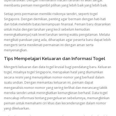
dipertaruhkan. Dengan memahami macam taruhan ini akan sangat
membantu pemain mengambil pilihan yang lebih baik yang lebih baik.
Setiap jenis permainan memiliki risikonya sendiri, seperti togel
Singapore. Dengan demikian, penting agar bermain dengan hati-hati
dan tidak melebihi batas kemampuan finansial. Pemain baru disarankan
untuk mulai dengan taruhan yang kecil sebelum kemudian
meningkatkannya|naik level taruhan seiring waktu pengalaman. Melalui
mengikuti panduan yang ada, diharapkan agar peserta baru dapat lebih
mengerti serta menikmati permainan ini dengan aman serta
menyenangkan.
Tips Mempelajari Keluaran dan Informasi Togel
Mengerti keluaran dan data togel krusial bagi pendatang baru. Keluaran
togel, misalnya togel Singapore, merupakan hasil yang diumumkan
secara resmi yang menunjukkan nomor-nomor yang berhasil dalam
suatu undian. Dengan memantau keluaran ini, pemain dapat
menganalisis nomor-nomor yang sering terlihat dan merancang taktik
mereka sendiri untuk meningkatkan kemungkinan berhasil. Data togel
mencakup informasi tentang pengeluaran sebelumnya, memungkinkan
pemain untuk memahami ciri khas dan kecenderungan dalam nomor
yang dikeluarkan.