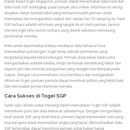
Dalam kasus togel Singapore, pemain dapat menemukan data hasil dan
data hasil SGP terlengkap pada banyak situs online. Informasi ini sering
disajikan dalam bentuk tabel yang mempermudah pemain untuk
memantau dan menganalisis output dari setiap hari. Di samping itu, hasil
SGP terbaru adalah informasi yang sangat dicari oleh pemain, karena
mereka ingin tahu nomor terbaru yang ditarik sebelum memasang
pertaruhan mereka.
Kritis untuk diperhatikan bahwa meskipun data keluaran bisa
menawarkan pandangan, togel tetap sebuah permainan yang
tergantung kepada keberuntungan. Pemain disarankan tidak cuma
mengandalkan statistik belaka, tetapi termasuk menimbang faktor lain
seperti jam dan metode pengundian yang mungkin berdampak pada
output. Dengan cara memahami cara membaca dan menganalisis
informasi togel, pemain pemula dapat membuat pilihan yang lebih baik
dan merasakan proses bermain mereka.
Cara Sukses di Togel SGP
Salah satu rahasia untuk menang dalam memainkan Togel SGP adalah
memahami pola dan data keluaran sebelumnya. Dengan menganalisis
hasil undian SGP yang telah lewat, pemain dapat menemukan tren yang
bisa berguna untuk menentukan angka yang tepat. Memanfaatkan data
SGP terlengkap dapat menolong pemain untuk bukan hanya