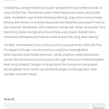
Selanjutnya, pengendalian perasaan sangatlah krusial ketika berada di
meja di IDN Play. Permainan poker tidak hanya pada kartu yang Anda
miliki, melainkan juga terkait tentang psikologi. Jaga emosi emosi tetap
tenang dan hindari membuat keputusan berdasarkan perasaan frustrasi
dan tekanan. Melakukan self-evaluation setiap kali setiap sesi poker bisa
menolong Anda mengenali pola perilaku yang dapat diubah demi
membawa kemajuan permainan Anda di periode yang akan datang.
Terakhir manfaatkan bonus serta promosi yang tersedia oleh IDN Play.
Terdapat berbagai macam promosi yang bisa meningkatkan
keterampilan Anda ketika bermain. Selalu pastikan untuk memahami
syarat dan ketentuan promosi yang ada agar Anda bisa memaksimalkan
hasil yang didapat. Dengan strategi tepat dan preparasi yang tepat,
kemungkinan Anda untuk meraih kemenangan di Wargapoker akan
semakin semakin besar.
Search
Search