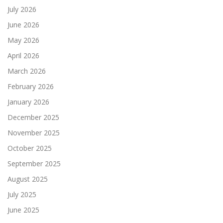
July 2026
June 2026
May 2026
April 2026
March 2026
February 2026
January 2026
December 2025
November 2025
October 2025
September 2025
August 2025
July 2025
June 2025