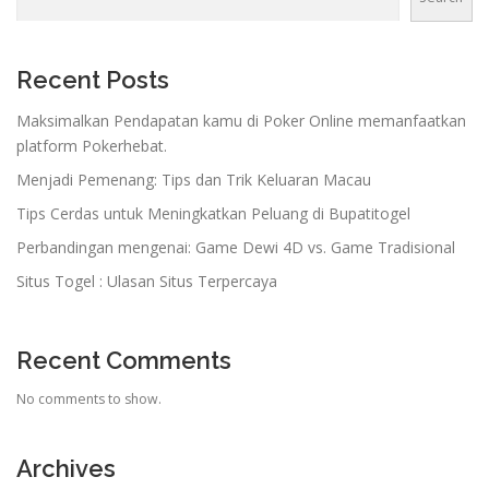
Recent Posts
Maksimalkan Pendapatan kamu di Poker Online memanfaatkan
platform Pokerhebat.
Menjadi Pemenang: Tips dan Trik Keluaran Macau
Tips Cerdas untuk Meningkatkan Peluang di Bupatitogel
Perbandingan mengenai: Game Dewi 4D vs. Game Tradisional
Situs Togel : Ulasan Situs Terpercaya
Recent Comments
No comments to show.
Archives