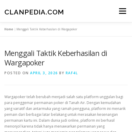
Skip
to
CLANPEDIA.COM
Menu
content
Home
»
Menggali Taktik Keberhasilan di Wargapoker
Menggali Taktik Keberhasilan di
Wargapoker
POSTED ON
APRIL 3, 2026
BY
RAF4L
Wargapoker telah berubah menjadi salah satu platform unggulan bagi
para penggemar permainan poker di Tanah Air. Dengan kemudahan
yang variatif dan antarmuka yang ramah pengguna, platform ini menarik
pemain dari berbagai latar belakang untuk merasakan kesenangan
permainan kartu ini. Dalam dunia judi online, platform ini berhasil
menonjol karena tidak hanya menawarkan permainan yang