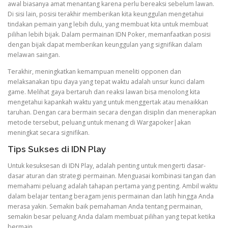
awal biasanya amat menantang karena perlu bereaksi sebelum lawan.
Di sisi lain, posisi terakhir memberikan kita keunggulan mengetahui
tindakan pemain yang lebih dulu, yang membuat kita untuk membuat
pilihan lebih bijak. Dalam permainan IDN Poker, memanfaatkan posisi
dengan bijak dapat memberikan keunggulan yang signifikan dalam
melawan saingan.
Terakhir, meningkatkan kemampuan meneliti opponen dan
melaksanakan tipu daya yang tepat waktu adalah unsur kunci dalam
game. Melihat gaya bertaruh dan reaksi lawan bisa menolong kita
mengetahui kapankah waktu yang untuk menggertak atau menaikkan
taruhan. Dengan cara bermain secara dengan disiplin dan menerapkan
metode tersebut, peluang untuk menang di Wargapoker|akan
meningkat secara signifikan.
Tips Sukses di IDN Play
Untuk kesuksesan di IDN Play, adalah penting untuk mengerti dasar-
dasar aturan dan strategi permainan. Menguasai kombinasi tangan dan
memahami peluang adalah tahapan pertama yang penting. Ambil waktu
dalam belajar tentang beragam jenis permainan dan latih hingga Anda
merasa yakin. Semakin baik pemahaman Anda tentang permainan,
semakin besar peluang Anda dalam membuat pilihan yang tepat ketika
bermain.