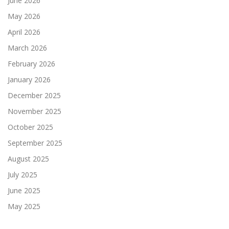
June 2026
May 2026
April 2026
March 2026
February 2026
January 2026
December 2025
November 2025
October 2025
September 2025
August 2025
July 2025
June 2025
May 2025