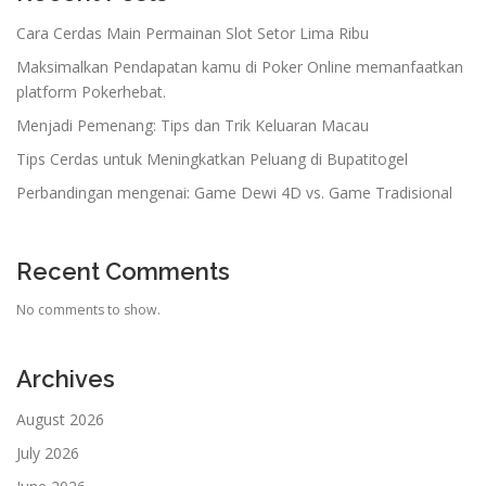
Cara Cerdas Main Permainan Slot Setor Lima Ribu
Maksimalkan Pendapatan kamu di Poker Online memanfaatkan
platform Pokerhebat.
Menjadi Pemenang: Tips dan Trik Keluaran Macau
Tips Cerdas untuk Meningkatkan Peluang di Bupatitogel
Perbandingan mengenai: Game Dewi 4D vs. Game Tradisional
Recent Comments
No comments to show.
Archives
August 2026
July 2026