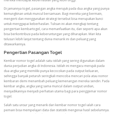
mereka mendapat keberhasilan yang lebih tinggi.
Di jamannya togel, pasangan angka merujuk pada dua angka yang punya
kemungkinan untuk muncul bersamaan. Bagi mereka yang bermain,
mengerti dan menggunakan strategi tersebut bisa merupakan kunci
untuk menggapai keberhasilan. Tulisan ini akan mengkaji tentang
pengertian kembartogel, cara memanfaatkan itu, dan seperti apa akun
bisa berkontribusi pada keberuntungan yang diharapkan. Mari kita
telusuri lebih lanjut tentang dunia menarik ini dan peluang yang
ditawarkannya.
Pengertian Pasangan Togel
Kembar nomor togel adalah satu istilah yang sering digunakan dalam
dunia perjudian angka di Indonesia. Istilah ini mengacu merujuk pada
dua angka yang memiliki punya kecocokan pada output keluaran,
sehingga banyak petaruh seringkali mencoba mencari pola atau nomor
kembaran demi menambah peluang kemenangan mereka sendiri. Pada
kembar angka, angka yang sama muncul dalam output undian,
menjadikannya menjadi perhatian utama bagi para penggemar nomor
togel.
Salah satu unsur yang menarik dari kembar nomor togel ialah cara
pemain bisa mempelajari data dan statistik mengenai hasil sebelumnya.