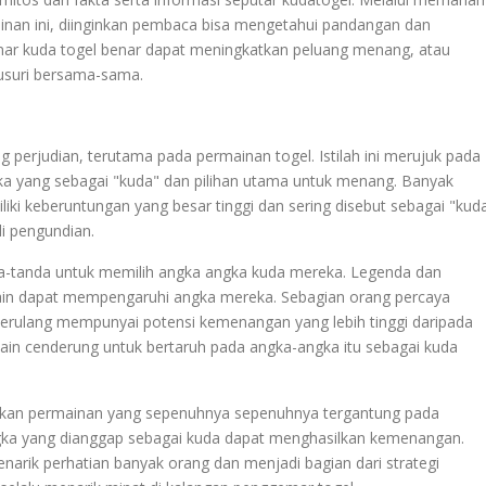
inan ini, diinginkan pembaca bisa mengetahui pandangan dan
enar kuda togel benar dapat meningkatkan peluang menang, atau
lusuri bersama-sama.
g perjudian, terutama pada permainan togel. Istilah ini merujuk pada
gka yang sebagai "kuda" dan pilihan utama untuk menang. Banyak
ki keberuntungan yang besar tinggi dan sering disebut sebagai "kud
di pengundian.
da-tanda untuk memilih angka angka kuda mereka. Legenda dan
ain dapat mempengaruhi angka mereka. Sebagian orang percaya
erulang mempunyai potensi kemenangan yang lebih tinggi daripada
main cenderung untuk bertaruh pada angka-angka itu sebagai kuda
akan permainan yang sepenuhnya sepenuhnya tergantung pada
gka yang dianggap sebagai kuda dapat menghasilkan kemenangan.
arik perhatian banyak orang dan menjadi bagian dari strategi