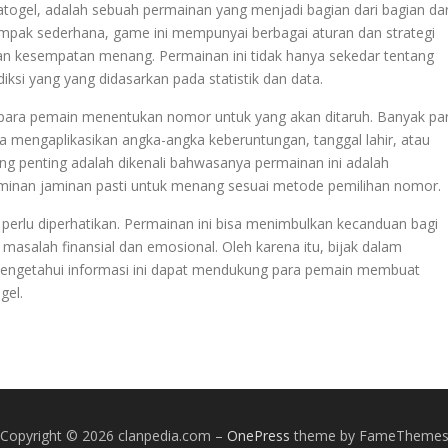
atogel, adalah sebuah permainan yang menjadi bagian dari bagian dar
ampak sederhana, game ini mempunyai berbagai aturan dan strategi
an kesempatan menang. Permainan ini tidak hanya sekedar tentang
diksi yang yang didasarkan pada statistik dan data.
a para pemain menentukan nomor untuk yang akan ditaruh. Banyak pa
a mengaplikasikan angka-angka keberuntungan, tanggal lahir, atau
yang penting adalah dikenali bahwasanya permainan ini adalah
aminan jaminan pasti untuk menang sesuai metode pemilihan nomor.
g perlu diperhatikan. Permainan ini bisa menimbulkan kecanduan bagi
masalah finansial dan emosional. Oleh karena itu, bijak dalam
Mengetahui informasi ini dapat mendukung para pemain membuat
gel.
Copyright © 2026 clanpedia.com
–
OnePress
theme by FameTheme