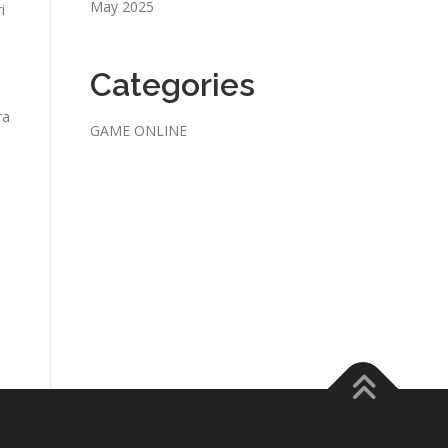
May 2025
i
Categories
ra
GAME ONLINE
s