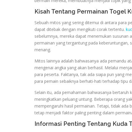
bermain mereka, membuatnya menjadi topik yang s
Kisah Tentang Permainan Togel 
Sebuah mitos yang sering ditemui di antara para
dapat ditebak dengan mengikuti corak tertentu.
ku
sebelumnya, mereka dapat menemukan susunan ang
permainan yang tergantung pada keberuntungan, se
menang.
Mitos lainnya adalah bahwasanya ada pemandu ata
mengenai angka yang akan berhasil. Melalui menja
para peserta. Faktanya, tak ada siapa pun yang me
para pemain sebaiknya berhati-hati terhadap tipu 
Selain itu, ada pemahaman bahwasanya bertaruh kud
meningkatkan peluang untung. Beberapa orang ya
mempengaruhi hasil permainan. Tetapi, tidak ada 
tetap menjadi faktor paling penting dalam permain
Informasi Penting Tentang Kuda 