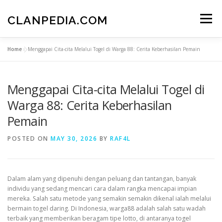
Skip
to
CLANPEDIA.COM
Menu
content
Home
»
Menggapai Cita-cita Melalui Togel di Warga 88: Cerita Keberhasilan Pemain
Menggapai Cita-cita Melalui Togel di
Warga 88: Cerita Keberhasilan
Pemain
POSTED ON
MAY 30, 2026
BY
RAF4L
Dalam alam yang dipenuhi dengan peluang dan tantangan, banyak
individu yang sedang mencari cara dalam rangka mencapai impian
mereka. Salah satu metode yang semakin semakin dikenal ialah melalui
bermain togel daring. Di Indonesia, warga88 adalah salah satu wadah
terbaik yang memberikan beragam tipe lotto, di antaranya togel