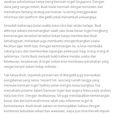
awalnya sebelumnya hanya iseng bermain togel Singapore. Dengan
dana yang sangat minim, Budi mulai bermain dengan konsisten dan
memahami tentang strategi permainan. Ia sering menggunakan
informasi dari platform Warga88 untuk menambah peluangnya.
Sesudah beberapa bulan waktu mencoba dan selalu belajar, Budi
akhirnya sukses memenangkan salah satu draw besar togel Hongkong.
Kemenangan tersebut tersebut bukan hanya memberikan Budi
kebahagiaan, melainkan juga membantu mengembangkan usaha
kecilnya agar lebih luas. Dengan kemenangan itu, ia bisa membuka
cabang baru dan memberikan lapangan pekerjaan bagi orang-orang di
sekitarnya. Cerita Budi menjadi bukti bahwa melalui usaha dan
ketekunan, kesuksesan di togel online bisa membawa perubahan yang
sangat berarti dalam hidup individu.
Tak hanya Budi, sejumlah pemain lain di Warga88 juga merasakan
pengalaman yang sama. Seperti Siti, seorang rumah tangga yang
memulai bermain togel Sydney untuk mengisi masa luangnya. Dia
memahami potensi dalam bermain togel dan segera fokus pada analisis
data dan tren. Dengan dedikasinya, Siti juga mendapatkan kemenangan
besar dan kini bertransformasi salah satu influencer togel di
komunitasnya. Kisah-kisah sukses ini menunjukkan bahwa dengan
kombinasi kebulatan tekad dan wawasan, siapa pun bisa meraih impian