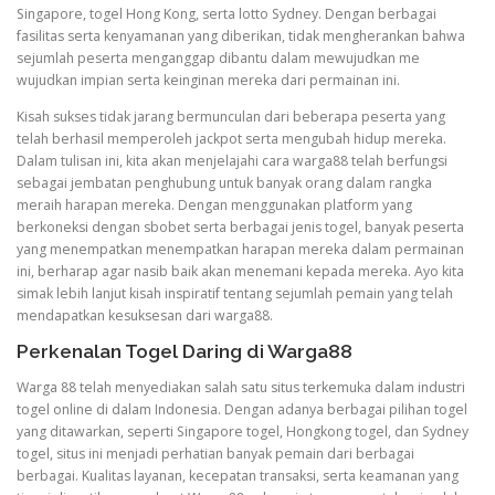
Singapore, togel Hong Kong, serta lotto Sydney. Dengan berbagai
fasilitas serta kenyamanan yang diberikan, tidak mengherankan bahwa
sejumlah peserta menganggap dibantu dalam mewujudkan me
wujudkan impian serta keinginan mereka dari permainan ini.
Kisah sukses tidak jarang bermunculan dari beberapa peserta yang
telah berhasil memperoleh jackpot serta mengubah hidup mereka.
Dalam tulisan ini, kita akan menjelajahi cara warga88 telah berfungsi
sebagai jembatan penghubung untuk banyak orang dalam rangka
meraih harapan mereka. Dengan menggunakan platform yang
berkoneksi dengan sbobet serta berbagai jenis togel, banyak peserta
yang menempatkan menempatkan harapan mereka dalam permainan
ini, berharap agar nasib baik akan menemani kepada mereka. Ayo kita
simak lebih lanjut kisah inspiratif tentang sejumlah pemain yang telah
mendapatkan kesuksesan dari warga88.
Perkenalan Togel Daring di Warga88
Warga 88 telah menyediakan salah satu situs terkemuka dalam industri
togel online di dalam Indonesia. Dengan adanya berbagai pilihan togel
yang ditawarkan, seperti Singapore togel, Hongkong togel, dan Sydney
togel, situs ini menjadi perhatian banyak pemain dari berbagai
berbagai. Kualitas layanan, kecepatan transaksi, serta keamanan yang