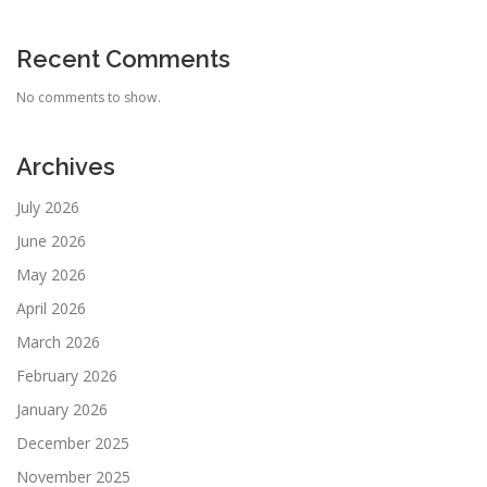
Recent Comments
No comments to show.
Archives
July 2026
June 2026
May 2026
April 2026
March 2026
February 2026
January 2026
December 2025
November 2025