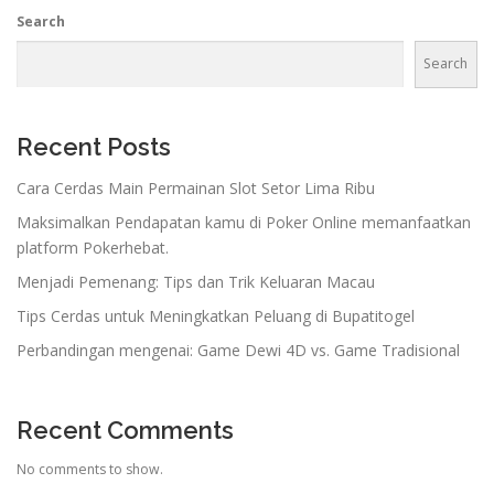
Search
Search
Recent Posts
Cara Cerdas Main Permainan Slot Setor Lima Ribu
Maksimalkan Pendapatan kamu di Poker Online memanfaatkan
platform Pokerhebat.
Menjadi Pemenang: Tips dan Trik Keluaran Macau
Tips Cerdas untuk Meningkatkan Peluang di Bupatitogel
Perbandingan mengenai: Game Dewi 4D vs. Game Tradisional
Recent Comments
No comments to show.