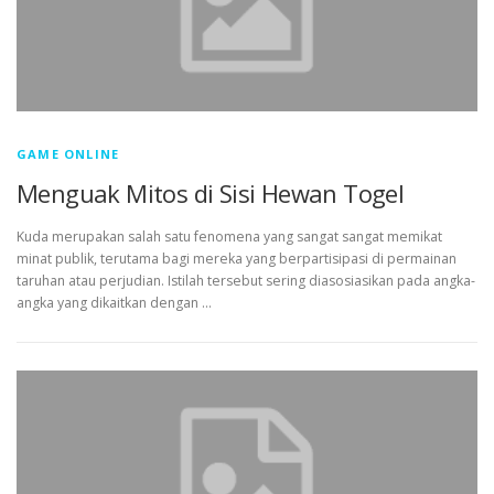
GAME ONLINE
Menguak Mitos di Sisi Hewan Togel
Kuda merupakan salah satu fenomena yang sangat sangat memikat
minat publik, terutama bagi mereka yang berpartisipasi di permainan
taruhan atau perjudian. Istilah tersebut sering diasosiasikan pada angka-
angka yang dikaitkan dengan …