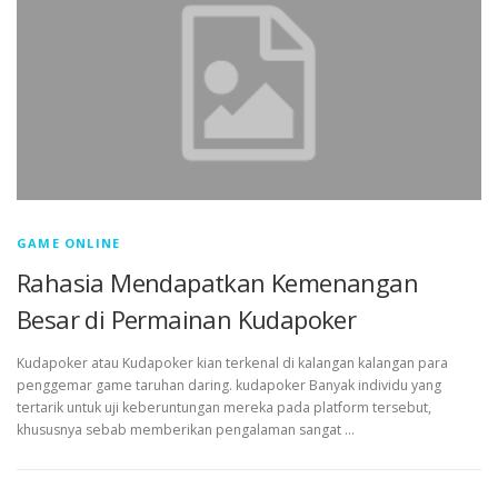
GAME ONLINE
Rahasia Mendapatkan Kemenangan
Besar di Permainan Kudapoker
Kudapoker atau Kudapoker kian terkenal di kalangan kalangan para
penggemar game taruhan daring. kudapoker Banyak individu yang
tertarik untuk uji keberuntungan mereka pada platform tersebut,
khususnya sebab memberikan pengalaman sangat …
P