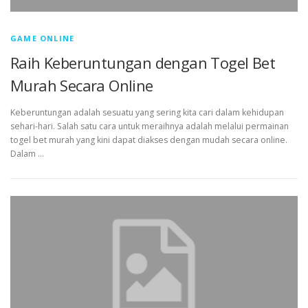
GAME ONLINE
Raih Keberuntungan dengan Togel Bet
Murah Secara Online
Keberuntungan adalah sesuatu yang sering kita cari dalam kehidupan
sehari-hari. Salah satu cara untuk meraihnya adalah melalui permainan
togel bet murah yang kini dapat diakses dengan mudah secara online.
Dalam …