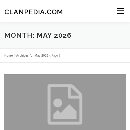
Skip
to
CLANPEDIA.COM
Menu
content
MONTH:
MAY 2026
Home
»
Archives for May 2026
»
Page 2