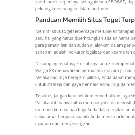
sportsbook terpercaya sebagaimana SBOBET, d
peluang kemenangan dalam bertaruh.
Panduan Memilih Situs Togel Ter
Memilih situs togel terpercaya merupakan tahapan
satu hal yang harus diperhitungkan adalah nama baik
para pemain lain dan sudah dijalankan dalam period
sebab ini adalah indikator legalitas dan keamanan 
Di samping reputasi, krusial juga untuk memperhati
Warga 88 menawarkan bermacam-macam pilihan toge
Melalui hadirnya beragam pilihan, Anda dapat men
untuk strategi dan gaya bermain anda. Ini juga m
Terakhir, jangan lupa untuk memperhatikan juga s
Pastikanlah bahwa situs mempunyai cara deposit 
memberi kemudahan bagi Anda dalam melaksanakan
sedia amat berguna apabila Anda menemui kendala
nyaman dan menyenangkan.