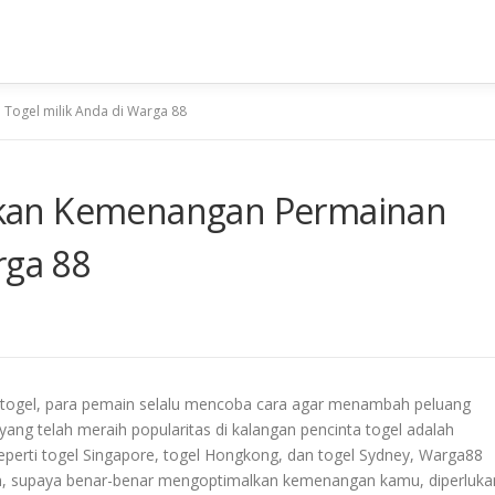
ogel milik Anda di Warga 88
kan Kemenangan Permainan
rga 88
g togel, para pemain selalu mencoba cara agar menambah peluang
ng telah meraih popularitas di kalangan pencinta togel adalah
eperti togel Singapore, togel Hongkong, dan togel Sydney, Warga88
mun, supaya benar-benar mengoptimalkan kemenangan kamu, diperluka