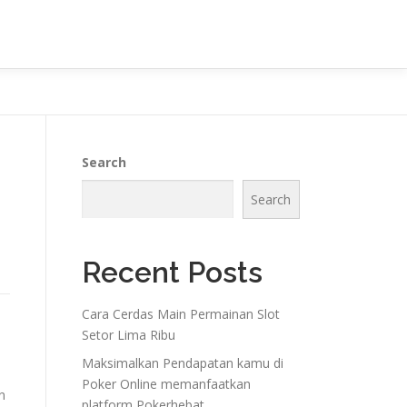
Search
Search
Recent Posts
Cara Cerdas Main Permainan Slot
Setor Lima Ribu
Maksimalkan Pendapatan kamu di
Poker Online memanfaatkan
n
platform Pokerhebat.