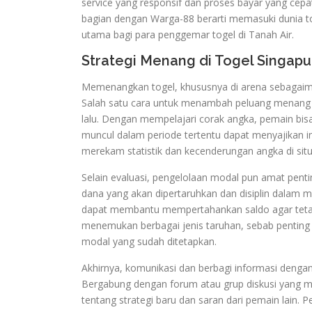
service yang responsif dan proses bayar yang cepa
bagian dengan Warga-88 berarti memasuki dunia t
utama bagi para penggemar togel di Tanah Air.
Strategi Menang di Togel Singap
Memenangkan togel, khususnya di arena sebagaima
Salah satu cara untuk menambah peluang menang 
lalu. Dengan mempelajari corak angka, pemain bisa
muncul dalam periode tertentu dapat menyajikan ind
merekam statistik dan kecenderungan angka di sit
Selain evaluasi, pengelolaan modal pun amat pent
dana yang akan dipertaruhkan dan disiplin dalam m
dapat membantu mempertahankan saldo agar tetap
menemukan berbagai jenis taruhan, sebab pentin
modal yang sudah ditetapkan.
Akhirnya, komunikasi dan berbagi informasi denga
Bergabung dengan forum atau grup diskusi yang
tentang strategi baru dan saran dari pemain lain.