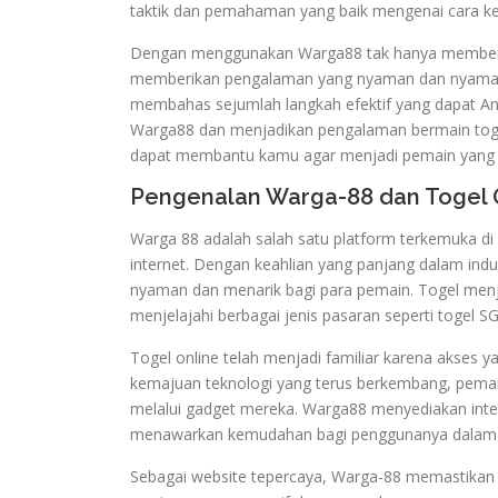
taktik dan pemahaman yang baik mengenai cara ker
Dengan menggunakan Warga88 tak hanya memberika
memberikan pengalaman yang nyaman dan nyaman mel
membahas sejumlah langkah efektif yang dapat 
Warga88 dan menjadikan pengalaman bermain togel 
dapat membantu kamu agar menjadi pemain yang s
Pengenalan Warga-88 dan Togel 
Warga 88 adalah salah satu platform terkemuka di n
internet. Dengan keahlian yang panjang dalam in
nyaman dan menarik bagi para pemain. Togel menja
menjelajahi berbagai jenis pasaran seperti togel S
Togel online telah menjadi familiar karena akse
kemajuan teknologi yang terus berkembang, pemain
melalui gadget mereka. Warga88 menyediakan interf
menawarkan kemudahan bagi penggunanya dalam 
Sebagai website tepercaya, Warga-88 memastikan