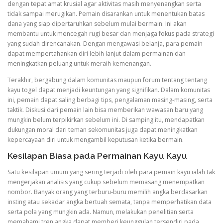
dengan tepat amat krusial agar aktivitas masih menyenangkan serta
tidak sampai merugikan. Pemain disarankan untuk menentukan batas
dana yang siap dipertaruhkan sebelum mulai bermain. Ini akan
membantu untuk mencegah rugi besar dan menjaga fokus pada strategi
yang sudah direncanakan. Dengan mengawasi belanja, para pemain
dapat mempertahankan diri lebih lanjut dalam permainan dan
meningkatkan peluang untuk meraih kemenangan.
Terakhir, bergabung dalam komunitas maupun forum tentang tentang
kayu togel dapat menjadi keuntungan yang signifikan. Dalam komunitas
ini, pemain dapat saling berbagi tips, pengalaman masing-masing, serta
taktik. Diskusi dari pemain lain bisa memberikan wawasan baru yang
mungkin belum terpikirkan sebelum ini. Di samping itu, mendapatkan
dukungan moral dari teman sekomunitas juga dapat meningkatkan
kepercayaan diri untuk mengambil keputusan ketika bermain.
Kesilapan Biasa pada Permainan Kayu Kayu
Satu kesilapan umum yang sering terjadi oleh para pemain kayu ialah tak
mengerjakan analisis yang cukup sebelum memasang menempatkan
nombor. Banyak orang yang terburu-buru memilih angka berdasarkan
insting atau sekadar angka bertuah semata, tanpa memperhatikan data
serta pola yang mungkin ada. Namun, melakukan penelitian serta
memahami tren angka dapat memberi keunggulan tersendiri pada