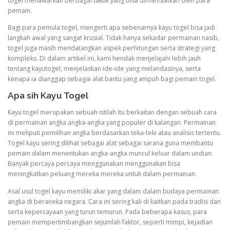
togel menawarkan berbagai taktik yang bisa dimanfaatkan oleh para
pemain.
Bagi para pemula togel, mengerti apa sebenarnya kayu togel bisa jadi
langkah awal yang sangat krusial. Tidak hanya sekadar permainan nasib,
togel juga masih mendatangkan aspek perhitungan serta strategi yang
kompleks. Di dalam artikel ini, kami hendak menjelajahi lebih jauh
tentang kayutogel, menjelaskan ide-ide yang melandasinya, serta
kenapa ia dianggap sebagai alat bantu yang ampuh bagi pemain togel.
Apa sih Kayu Togel
Kayu togel merupakan sebuah istilah itu berkaitan dengan sebuah cara
di permainan angka angka-angka yang populer di kalangan. Permainan
ini meliputi pemilihan angka berdasarkan teka-teki atau analisis tertentu.
Togel kayu sering dilihat sebagai alat sebagai sarana guna membantu
pemain dalam menentukan angka-angka muncul keluar dalam undian.
Banyak percaya percaya menggunakan menggunakan bisa
meningkatkan peluang mereka mereka untuk dalam permainan.
Asal usul togel kayu memiliki akar yang dalam dalam budaya permainan
angka di beraneka negara. Cara ini sering kali di kaitkan pada tradisi dan
serta kepercayaan yang turun temurun. Pada beberapa kasus, para
pemain mempertimbangkan sejumlah faktor, seperti mimpi, kejadian