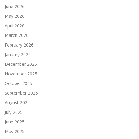
June 2026
May 2026
April 2026
March 2026
February 2026
January 2026
December 2025
November 2025
October 2025
September 2025
August 2025
July 2025
June 2025
May 2025