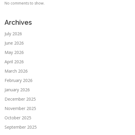
No comments to show.
Archives
July 2026
June 2026
May 2026
April 2026
March 2026
February 2026
January 2026
December 2025
November 2025
October 2025
September 2025