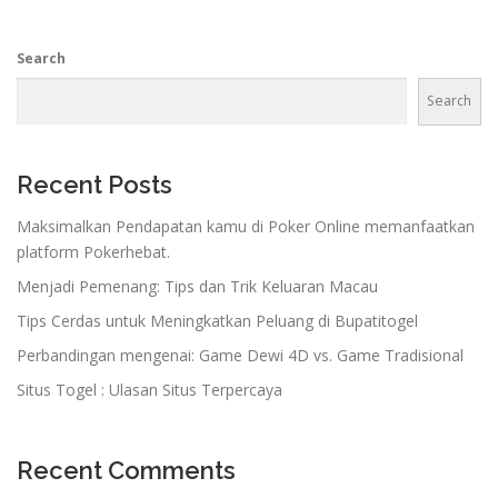
Search
Search
Recent Posts
Maksimalkan Pendapatan kamu di Poker Online memanfaatkan
platform Pokerhebat.
Menjadi Pemenang: Tips dan Trik Keluaran Macau
Tips Cerdas untuk Meningkatkan Peluang di Bupatitogel
Perbandingan mengenai: Game Dewi 4D vs. Game Tradisional
Situs Togel : Ulasan Situs Terpercaya
Recent Comments