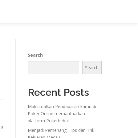
Search
Search
Recent Posts
Maksimalkan Pendapatan kamu di
Poker Online memanfaatkan
,
platform Pokerhebat.
sa
Menjadi Pemenang: Tips dan Trik
Keluaran Macau