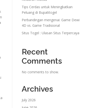
Tips Cerdas untuk Meningkatkan
k
Peluang di Bupatitogel
an
Perbandingan mengenai: Game Dewi
a
4D vs. Game Tradisional
Situs Togel : Ulasan Situs Terpercaya
Recent
a
Comments
No comments to show.
i
Archives
ta
July 2026
June 2026