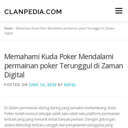
Skip
to
CLANPEDIA.COM
Menu
content
Home
»
Memahami Kuda Poker Mendalami permainan poker Terunggul di Zaman
Digital
Memahami Kuda Poker Mendalami
permainan poker Terunggul di Zaman
Digital
POSTED ON
JUNE 14, 2026
BY
RAF4L
Di dalam permainan daring daring yang semakin berkembang, Kuda
Poker sudah muncul sebagai salah satu salah satu platform permainan
terbaik yang yang menarik minat banyak pemain. Dengan gabungan
antara teknologi terbaru canggih dan pengalaman pengguna yang