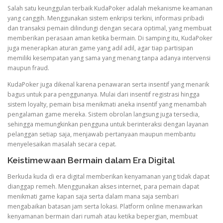
Salah satu keunggulan terbaik KudaPoker adalah mekanisme keamanan
yang canggih. Menggunakan sistem enkripsi terkini, informasi pribadi
dan transaksi pemain dilindungi dengan secara optimal, yang membuat
memberikan perasaan aman ketika bermain. Di samping itu, KudaPoker
juga menerapkan aturan game yang adil adil, agar tiap partisipan
memiliki kesempatan yang sama yang menang tanpa adanya intervensi
maupun fraud.
KudaPoker juga dikenal karena penawaran serta insentif yang menarik
bagus untuk para penggunanya. Mulai dari insentif registrasi hingga
sistem loyalty, pemain bisa menikmati aneka insentif yang menambah
pengalaman game mereka. Sistem obrolan langsung juga tersedia,
sehingga memungkinkan pengguna untuk berinteraksi dengan layanan
pelanggan setiap saja, menjawab pertanyaan maupun membantu
menyelesaikan masalah secara cepat.
Keistimewaan Bermain dalam Era Digital
Berkuda kuda di era digital memberikan kenyamanan yang tidak dapat
dianggap remeh. Menggunakan akses internet, para pemain dapat
menikmati game kapan saja serta dalam mana saja sembari
mengabaikan batasan jam serta lokasi. Platform online menawarkan
kenyamanan bermain dari rumah atau ketika bepergian, membuat