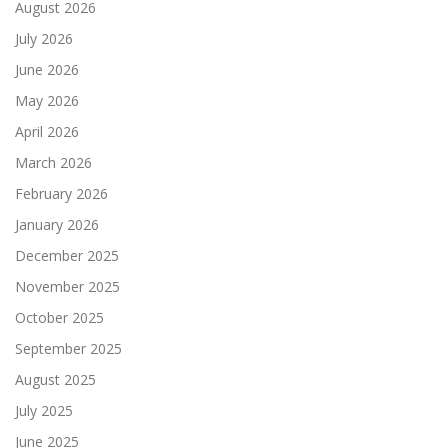
August 2026
July 2026
June 2026
May 2026
April 2026
March 2026
February 2026
January 2026
December 2025
November 2025
October 2025
September 2025
August 2025
July 2025
June 2025