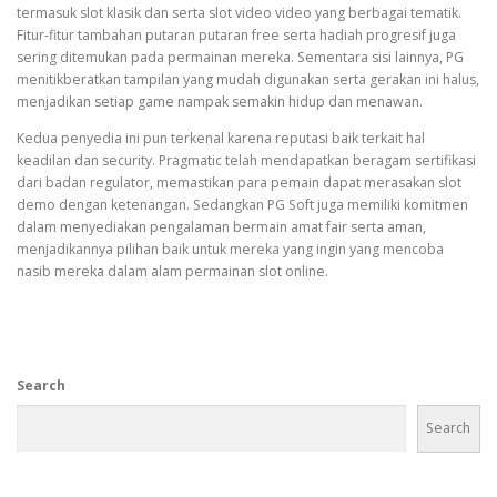
termasuk slot klasik dan serta slot video video yang berbagai tematik.
Fitur-fitur tambahan putaran putaran free serta hadiah progresif juga
sering ditemukan pada permainan mereka. Sementara sisi lainnya, PG
menitikberatkan tampilan yang mudah digunakan serta gerakan ini halus,
menjadikan setiap game nampak semakin hidup dan menawan.
Kedua penyedia ini pun terkenal karena reputasi baik terkait hal
keadilan dan security. Pragmatic telah mendapatkan beragam sertifikasi
dari badan regulator, memastikan para pemain dapat merasakan slot
demo dengan ketenangan. Sedangkan PG Soft juga memiliki komitmen
dalam menyediakan pengalaman bermain amat fair serta aman,
menjadikannya pilihan baik untuk mereka yang ingin yang mencoba
nasib mereka dalam alam permainan slot online.
Search
Search