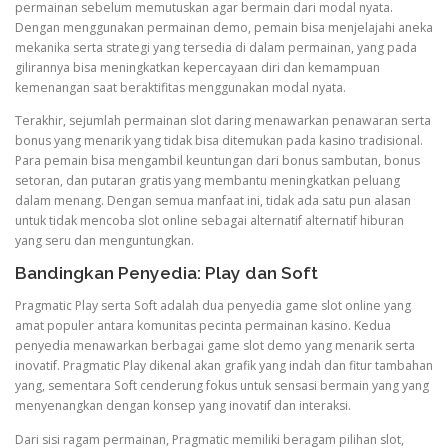
permainan sebelum memutuskan agar bermain dari modal nyata.
Dengan menggunakan permainan demo, pemain bisa menjelajahi aneka
mekanika serta strategi yang tersedia di dalam permainan, yang pada
gilirannya bisa meningkatkan kepercayaan diri dan kemampuan
kemenangan saat beraktifitas menggunakan modal nyata.
Terakhir, sejumlah permainan slot daring menawarkan penawaran serta
bonus yang menarik yang tidak bisa ditemukan pada kasino tradisional.
Para pemain bisa mengambil keuntungan dari bonus sambutan, bonus
setoran, dan putaran gratis yang membantu meningkatkan peluang
dalam menang. Dengan semua manfaat ini, tidak ada satu pun alasan
untuk tidak mencoba slot online sebagai alternatif alternatif hiburan
yang seru dan menguntungkan.
Bandingkan Penyedia: Play dan Soft
Pragmatic Play serta Soft adalah dua penyedia game slot online yang
amat populer antara komunitas pecinta permainan kasino. Kedua
penyedia menawarkan berbagai game slot demo yang menarik serta
inovatif. Pragmatic Play dikenal akan grafik yang indah dan fitur tambahan
yang, sementara Soft cenderung fokus untuk sensasi bermain yang yang
menyenangkan dengan konsep yang inovatif dan interaksi.
Dari sisi ragam permainan, Pragmatic memiliki beragam pilihan slot,