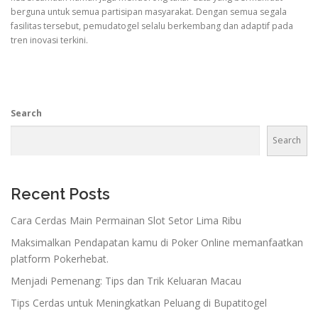
berguna untuk semua partisipan masyarakat. Dengan semua segala
fasilitas tersebut, pemudatogel selalu berkembang dan adaptif pada
tren inovasi terkini.
Search
Search
Recent Posts
Cara Cerdas Main Permainan Slot Setor Lima Ribu
Maksimalkan Pendapatan kamu di Poker Online memanfaatkan
platform Pokerhebat.
Menjadi Pemenang: Tips dan Trik Keluaran Macau
Tips Cerdas untuk Meningkatkan Peluang di Bupatitogel