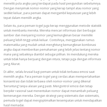
meneliti pola angka yang terdapat pada hasil pengundian sebelumnya.
Dengan menyimak nomor-nomor yang kerap tampil atau nomor yang
sedikit keluar, para pemain dapat mengambil keputusan yang lebih
tepat dalam memilih angka.
Selain itu, para pemain togel juga kerap menggunakan metode statistik
untuk membantu mereka. Mereka mencari informasi dari berbagai
sumber dan menyaring nomor yang kemungkinan besar memiliki
peluang lebih tinggi untuk keluar. Contohnya, menggunakan rumus
matematika yang mudah untuk menghitung kemungkinan kombinasi
angka dapat memberikan pemahaman yang lebih jelas tentang nomor
mana yang sebaiknya diambil sebagai pilihan. Ini mendukung mereka
untuk tidak hanya berjuang dengan intuisi, tetapi juga dengan informasi
yang Akurat.
Di akhir, selalu krusial bagi pemain untuk tidak terbawa emosi saat
memilih angka. Para pemain togel yang cerdas akan mempertahankan
konsentrasi dan tidak terbawa oleh nomor-nomor yang dikenal
‘beruntung’ tanpa alasan yang pasti. Mengontrol emosi dan tetap
berpikir rasional saat menentukan nomor dapat menambah peluang
kemenangan mereka. Dengan strategi yang sistematis dan sistematis,
pemuda togel dapat mengoptimalkan kesempatan untuk mendapatkan
hasil memadai.