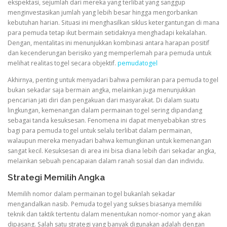
ekspektasi, sejumlah dari mereka yang terlibat yang sanggup
menginvestasikan jumlah yang lebih besar hingga mengorbankan
kebutuhan harian. Situasi ini menghasilkan siklus ketergantungan di mana
para pemuda tetap ikut bermain setidaknya menghadapi kekalahan.
Dengan, mentalitas ini menunjukkan kombinasi antara harapan positif
dan kecenderungan berisiko yang memperlemah para pemuda untuk
melihat realitas togel secara objektif.
pemudatogel
Akhirnya, penting untuk menyadari bahwa pemikiran para pemuda togel
bukan sekadar saja bermain angka, melainkan juga menunjukkan
pencarian jati diri dan pengakuan dari masyarakat. Di dalam suatu
lingkungan, kemenangan dalam permainan togel sering dipandang
sebagai tanda kesuksesan. Fenomena ini dapat menyebabkan stres
bagi para pemuda togel untuk selalu terlibat dalam permainan,
walaupun mereka menyadari bahwa kemungkinan untuk kemenangan
sangat kecil. Kesuksesan di area ini bisa diana lebih dari sekadar angka,
melainkan sebuah pencapaian dalam ranah sosial dan dan individu.
Strategi Memilih Angka
Memilih nomor dalam permainan togel bukanlah sekadar
mengandalkan nasib. Pemuda togel yang sukses biasanya memiliki
teknik dan taktik tertentu dalam menentukan nomor-nomor yang akan
dipasang. Salah satu strategi yang banyak digunakan adalah dengan