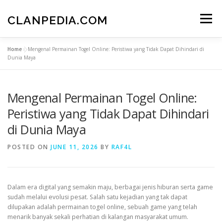
Skip
to
CLANPEDIA.COM
Menu
content
Home
»
Mengenal Permainan Togel Online: Peristiwa yang Tidak Dapat Dihindari di
Dunia Maya
Mengenal Permainan Togel Online:
Peristiwa yang Tidak Dapat Dihindari
di Dunia Maya
POSTED ON
JUNE 11, 2026
BY
RAF4L
Dalam era digital yang semakin maju, berbagai jenis hiburan serta game
sudah melalui evolusi pesat. Salah satu kejadian yang tak dapat
dilupakan adalah permainan togel online, sebuah game yang telah
menarik banyak sekali perhatian di kalangan masyarakat umum.