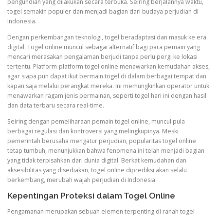
pengundian yang dilakukan secara terbuka. Seiring berjalannya waktu,
togel semakin populer dan menjadi bagian dari budaya perjudian di
Indonesia.
Dengan perkembangan teknologi, togel beradaptasi dan masuk ke era
digital. Togel online muncul sebagai alternatif bagi para pemain yang
mencari merasakan pengalaman berjudi tanpa perlu pergi ke lokasi
tertentu. Platform-platform togel online menawarkan kemudahan akses,
agar siapa pun dapat ikut bermain togel di dalam berbagai tempat dan
kapan saja melalui perangkat mereka. Ini memungkinkan operator untuk
menawarkan ragam jenis permainan, seperti togel hari ini dengan hasil
dan data terbaru secara real-time.
Seiring dengan pemeliharaan pemain togel online, muncul pula
berbagai regulasi dan kontroversi yang melingkupinya. Meski
pemerintah berusaha mengatur perjudian, popularitas togel online
tetap tumbuh, menunjukkan bahwa fenomena ini telah menjadi bagian
yang tidak terpisahkan dari dunia digital. Berkat kemudahan dan
aksesibilitas yang disediakan, togel online diprediksi akan selalu
berkembang, merubah wajah perjudian di Indonesia.
Kepentingan Proteksi dalam Togel Online
Pengamanan merupakan sebuah elemen terpenting di ranah togel