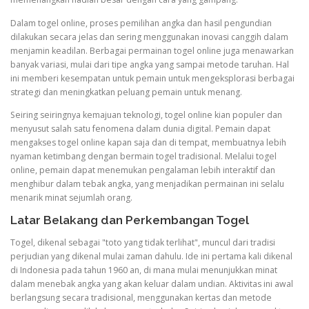
Dalam togel online, proses pemilihan angka dan hasil pengundian
dilakukan secara jelas dan sering menggunakan inovasi canggih dalam
menjamin keadilan. Berbagai permainan togel online juga menawarkan
banyak variasi, mulai dari tipe angka yang sampai metode taruhan. Hal
ini memberi kesempatan untuk pemain untuk mengeksplorasi berbagai
strategi dan meningkatkan peluang pemain untuk menang.
Seiring seiringnya kemajuan teknologi, togel online kian populer dan
menyusut salah satu fenomena dalam dunia digital. Pemain dapat
mengakses togel online kapan saja dan di tempat, membuatnya lebih
nyaman ketimbang dengan bermain togel tradisional. Melalui togel
online, pemain dapat menemukan pengalaman lebih interaktif dan
menghibur dalam tebak angka, yang menjadikan permainan ini selalu
menarik minat sejumlah orang.
Latar Belakang dan Perkembangan Togel
Togel, dikenal sebagai "toto yang tidak terlihat", muncul dari tradisi
perjudian yang dikenal mulai zaman dahulu. Ide ini pertama kali dikenal
di Indonesia pada tahun 1960 an, di mana mulai menunjukkan minat
dalam menebak angka yang akan keluar dalam undian. Aktivitas ini awal
berlangsung secara tradisional, menggunakan kertas dan metode