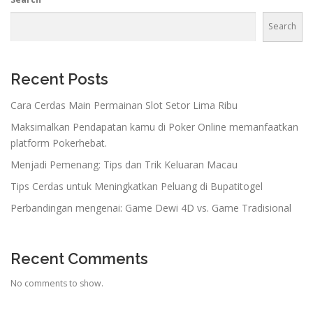
Search
Recent Posts
Cara Cerdas Main Permainan Slot Setor Lima Ribu
Maksimalkan Pendapatan kamu di Poker Online memanfaatkan
platform Pokerhebat.
Menjadi Pemenang: Tips dan Trik Keluaran Macau
Tips Cerdas untuk Meningkatkan Peluang di Bupatitogel
Perbandingan mengenai: Game Dewi 4D vs. Game Tradisional
Recent Comments
No comments to show.