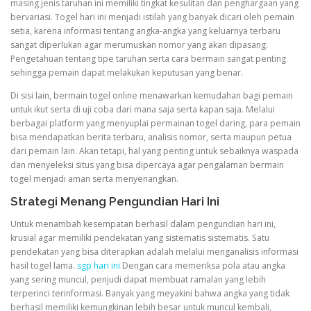
masing jenis taruhan ini memiliki tingkat kesulitan dan penghargaan yang
bervariasi. Togel hari ini menjadi istilah yang banyak dicari oleh pemain
setia, karena informasi tentang angka-angka yang keluarnya terbaru
sangat diperlukan agar merumuskan nomor yang akan dipasang.
Pengetahuan tentang tipe taruhan serta cara bermain sangat penting
sehingga pemain dapat melakukan keputusan yang benar.
Di sisi lain, bermain togel online menawarkan kemudahan bagi pemain
untuk ikut serta di uji coba dari mana saja serta kapan saja. Melalui
berbagai platform yang menyuplai permainan togel daring, para pemain
bisa mendapatkan berita terbaru, analisis nomor, serta maupun petua
dari pemain lain. Akan tetapi, hal yang penting untuk sebaiknya waspada
dan menyeleksi situs yang bisa dipercaya agar pengalaman bermain
togel menjadi aman serta menyenangkan.
Strategi Menang Pengundian Hari Ini
Untuk menambah kesempatan berhasil dalam pengundian hari ini,
krusial agar memiliki pendekatan yang sistematis sistematis. Satu
pendekatan yang bisa diterapkan adalah melalui menganalisis informasi
hasil togel lama.
sgp hari ini
Dengan cara memeriksa pola atau angka
yang sering muncul, penjudi dapat membuat ramalan yang lebih
terperinci terinformasi. Banyak yang meyakini bahwa angka yang tidak
berhasil memiliki kemungkinan lebih besar untuk muncul kembali,