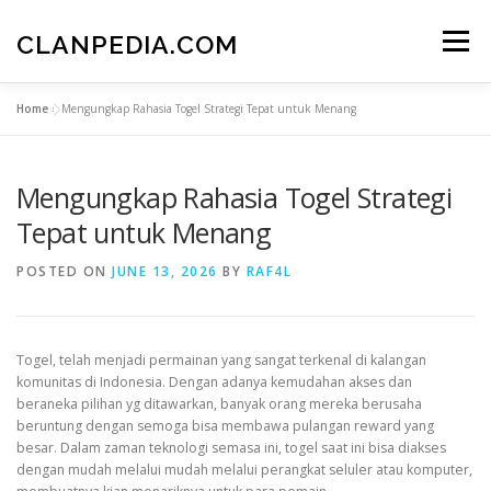
Skip
to
CLANPEDIA.COM
Menu
content
Home
»
Mengungkap Rahasia Togel Strategi Tepat untuk Menang
Mengungkap Rahasia Togel Strategi
Tepat untuk Menang
POSTED ON
JUNE 13, 2026
BY
RAF4L
Togel, telah menjadi permainan yang sangat terkenal di kalangan
komunitas di Indonesia. Dengan adanya kemudahan akses dan
beraneka pilihan yg ditawarkan, banyak orang mereka berusaha
beruntung dengan semoga bisa membawa pulangan reward yang
besar. Dalam zaman teknologi semasa ini, togel saat ini bisa diakses
dengan mudah melalui mudah melalui perangkat seluler atau komputer,