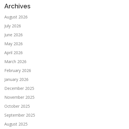
Archives
August 2026
July 2026
June 2026
May 2026
April 2026
March 2026
February 2026
January 2026
December 2025
November 2025
October 2025
September 2025
August 2025