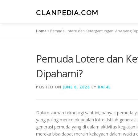
Skip
to
CLANPEDIA.COM
content
Home
»
Pemuda Lotere dan Ketergantungan: Apa yang Di
Pemuda Lotere dan Ke
Dipahami?
POSTED ON
JUNE 6, 2026
BY
RAF4L
Dalam zaman teknologi saat ini, banyak pemuda yang
yang paling mencolok adalah lotre. Istilah genera
generasi pemuda yang di dalam aktivitas kegiatan
mereka bisa dapat meraih kekayaan dalam waktu ce