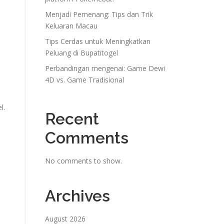
Menjadi Pemenang: Tips dan Trik
Keluaran Macau
Tips Cerdas untuk Meningkatkan
Peluang di Bupatitogel
Perbandingan mengenai: Game Dewi
4D vs. Game Tradisional
l.
Recent
Comments
No comments to show.
Archives
August 2026