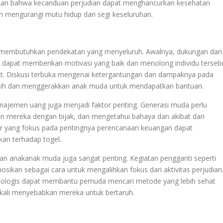
pkan bahwa kecanduan perjudian dapat menghancurkan kesehatan
 mengurangi mutu hidup dari segi keseluruhan.
membutuhkan pendekatan yang menyeluruh. Awalnya, dukungan dari
 dapat memberikan motivasi yang baik dan menolong individu terseb
ut. Diskusi terbuka mengenai ketergantungan dan dampaknya pada
 lebih dan menggerakkan anak muda untuk mendapatkan bantuan.
ajemen uang juga menjadi faktor penting. Generasi muda perlu
 mereka dengan bijak, dan mengetahui bahaya dan akibat dari
nar yang fokus pada pentingnya perencanaan keuangan dapat
an terhadap togel.
aan anakanak muda juga sangat penting. Kegiatan pengganti seperti
mosikan sebagai cara untuk mengalihkan fokus dari aktivitas perjudian
kologis dapat membantu pemuda mencari metode yang lebih sehat
 kali menyebabkan mereka untuk bertaruh.