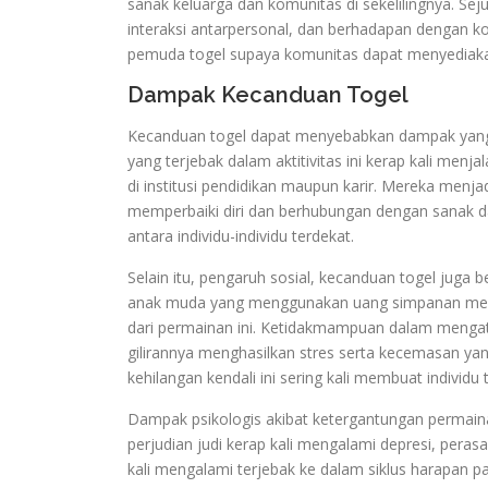
sanak keluarga dan komunitas di sekelilingnya. Se
interaksi antarpersonal, dan berhadapan dengan ko
pemuda togel supaya komunitas dapat menyediaka
Dampak Kecanduan Togel
Kecanduan togel dapat menyebabkan dampak yang s
yang terjebak dalam aktitivitas ini kerap kali menja
di institusi pendidikan maupun karir. Mereka menja
memperbaiki diri dan berhubungan dengan sanak dan
antara individu-individu terdekat.
Selain itu, pengaruh sosial, kecanduan togel juga 
anak muda yang menggunakan uang simpanan mer
dari permainan ini. Ketidakmampuan dalam mengat
gilirannya menghasilkan stres serta kecemasan ya
kehilangan kendali ini sering kali membuat individu
Dampak psikologis akibat ketergantungan permainan
perjudian judi kerap kali mengalami depresi, pera
kali mengalami terjebak ke dalam siklus harapan 