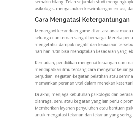
semakin hilang. Telah sejumlah studi mengungka
psikologis, mengacaukan keseimbangan emosi, dan
Cara Mengatasi Ketergantungan
Menangani kecanduan game di antara anak muda 
keluarga dan teman sangat berharga. Mereka perlu
mengetahui dampak negatif dari kebiasaan terseb
hari-hari rutin bisa menciptakan kesadaran yang
Kemudian, pendidikan mengenai keuangan dan man
mendapatkan ilmu tentang cara mengatur keuangan
perjudian. Kegiatan-kegiatan pelatihan atau semi
memainkan peranan vital dalam menekan ketertarik
Di akhir, menjaga kebutuhan psikologis dan peras
olahraga, seni, atau kegiatan yang lain perlu dipro
Memberikan layanan penyuluhan atau bantuan psi
untuk mengatasi tekanan dan tekanan yang sering