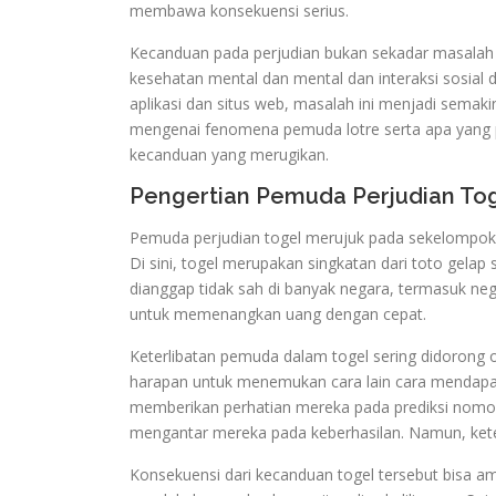
membawa konsekuensi serius.
Kecanduan pada perjudian bukan sekadar masalah 
kesehatan mental dan mental dan interaksi sosial 
aplikasi dan situs web, masalah ini menjadi semaki
mengenai fenomena pemuda lotre serta apa yang 
kecanduan yang merugikan.
Pengertian Pemuda Perjudian To
Pemuda perjudian togel merujuk pada sekelompok p
Di sini, togel merupakan singkatan dari toto gelap s
dianggap tidak sah di banyak negara, termasuk ne
untuk memenangkan uang dengan cepat.
Keterlibatan pemuda dalam togel sering didorong 
harapan untuk menemukan cara lain cara mendapa
memberikan perhatian mereka pada prediksi nomor
mengantar mereka pada keberhasilan. Namun, keterl
Konsekuensi dari kecanduan togel tersebut bisa am