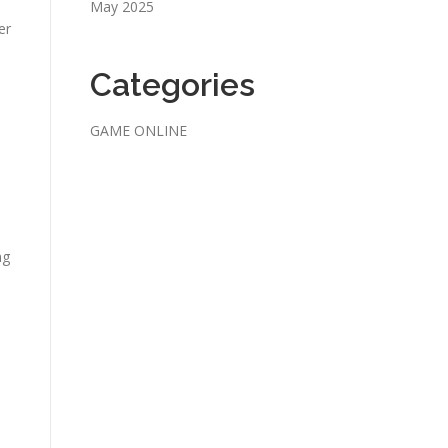
May 2025
er
Categories
GAME ONLINE
ng