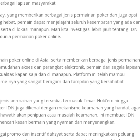
berbagai lapisan masyarakat.
 Play, yang memberikan berbagai jenis permainan poker dan juga opsi
 hebat, pemain dapat menjelajahi seluruh kesempatan yang ada da
rta di lokasi manapun. Mari kita investigasi lebih jauh tentang IDN
dunia permainan poker online.
ain poker online di Asia, serta memberikan berbagai jenis permainan
udahan akses dari perangkat elektronik, pemain dari segala lapisan
alitas kapan saja dan di manapun. Platform ini telah mampu
game-nya yang sangat beragam dan tampilan yang bersahabat
jenis permainan yang tersedia, termasuk Texas Hold’em hingga
oker IDN juga dikenal dengan mekanisme keamanan yang handal, aga
khawatir akan penipuan atau masalah keamanan. Ini membuat IDN
ng mencari kesan bermain yang nyaman dan menyenangkan.
agai promo dan insentif dahsyat serta dapat meningkatkan peluang