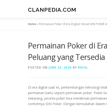
Skip
to
CLANPEDIA.COM
content
Home
»
Permainan Poker di Era Digital: Kenali IDN POKER
Permainan Poker di Era
Peluang yang Tersedia
POSTED ON
JUNE 23, 2026
BY
RAF4L
Di era digital saat ini, perkembangan teknologi t
permainan kartu seperti permainan poker. Poker t
Sekarang, pecinta poker bisa menikmati permainan
contohnya IDN Poker. Dengan kemudahan dalam me