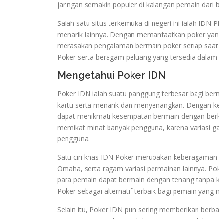
jaringan semakin populer di kalangan pemain dari 
Salah satu situs terkemuka di negeri ini ialah IDN
menarik lainnya. Dengan memanfaatkan poker yang
merasakan pengalaman bermain poker setiap saat se
Poker serta beragam peluang yang tersedia dalam 
Mengetahui Poker IDN
Poker IDN ialah suatu panggung terbesar bagi berm
kartu serta menarik dan menyenangkan. Dengan kem
dapat menikmati kesempatan bermain dengan berku
memikat minat banyak pengguna, karena variasi 
pengguna.
Satu ciri khas IDN Poker merupakan keberagaman 
Omaha, serta ragam variasi permainan lainnya. P
para pemain dapat bermain dengan tenang tanpa 
Poker sebagai alternatif terbaik bagi pemain ya
Selain itu, Poker IDN pun sering memberikan berb