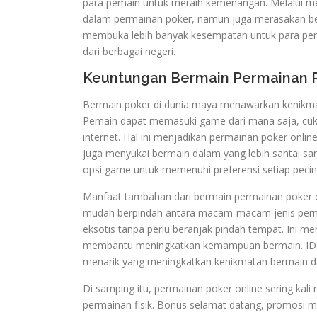
para pemain untuk meraih kemenangan. Melalui men
dalam permainan poker, namun juga merasakan berba
membuka lebih banyak kesempatan untuk para pen
dari berbagai negeri.
Keuntungan Bermain Permainan P
Bermain poker di dunia maya menawarkan kenikma
Pemain dapat memasuki game dari mana saja, cu
internet. Hal ini menjadikan permainan poker online
juga menyukai bermain dalam yang lebih santai san
opsi game untuk memenuhi preferensi setiap pecin
Manfaat tambahan dari bermain permainan poker o
mudah berpindah antara macam-macam jenis perma
eksotis tanpa perlu beranjak pindah tempat. Ini m
membantu meningkatkan kemampuan bermain. IDN 
menarik yang meningkatkan kenikmatan bermain d
Di samping itu, permainan poker online sering ka
permainan fisik. Bonus selamat datang, promosi 