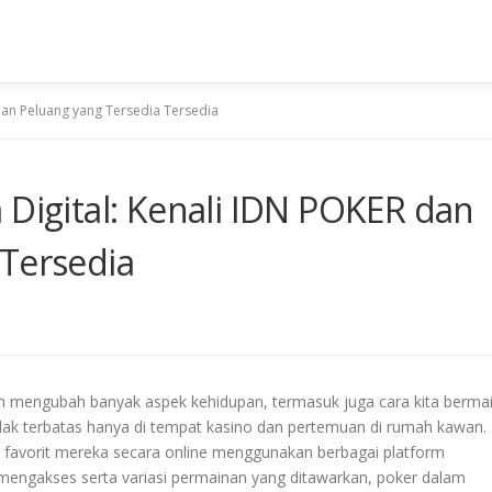
 dan Peluang yang Tersedia Tersedia
 Digital: Kenali IDN POKER dan
 Tersedia
elah mengubah banyak aspek kehidupan, termasuk juga cara kita berma
idak terbatas hanya di tempat kasino dan pertemuan di rumah kawan.
 favorit mereka secara online menggunakan berbagai platform
ngakses serta variasi permainan yang ditawarkan, poker dalam