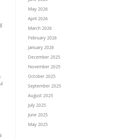
May 2026
April 2026
g
March 2026
February 2026
January 2026
December 2025
November 2025
October 2025
n
il
September 2025
August 2025
July 2025
June 2025
May 2025
l