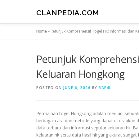
Skip
to
CLANPEDIA.COM
content
Home
»
Petunjuk Komprehensif Togel HK: Informasi dan 
Petunjuk Komprehensif
Keluaran Hongkong
POSTED ON
JUNE 6, 2026
BY
RAF4L
Permainan togel Hongkong adalah menjadi sebuah p
berbagai cara dan metode yang dapat diterapkan
data terbaru dan informasi seputar keluaran hk. Ba
keluaran hk serta data hasil hk yang akurat sanga