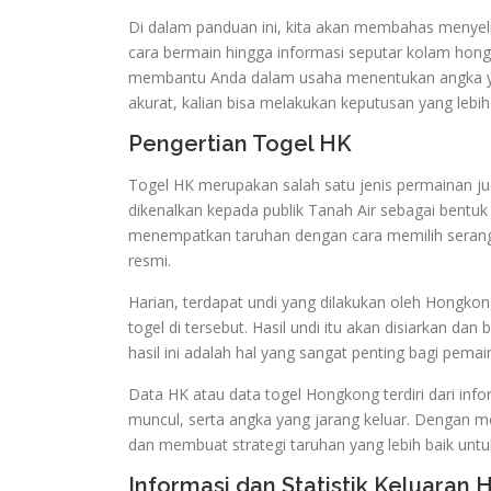
Di dalam panduan ini, kita akan membahas menyelid
cara bermain hingga informasi seputar kolam hon
membantu Anda dalam usaha menentukan angka y
akurat, kalian bisa melakukan keputusan yang lebih
Pengertian Togel HK
Togel HK merupakan salah satu jenis permainan jud
dikenalkan kepada publik Tanah Air sebagai bentuk
menempatkan taruhan dengan cara memilih serangk
resmi.
Harian, terdapat undi yang dilakukan oleh Hongk
togel di tersebut. Hasil undi itu akan disiarkan da
hasil ini adalah hal yang sangat penting bagi pema
Data HK atau data togel Hongkong terdiri dari info
muncul, serta angka yang jarang keluar. Dengan me
dan membuat strategi taruhan yang lebih baik untu
Informasi dan Statistik Keluaran