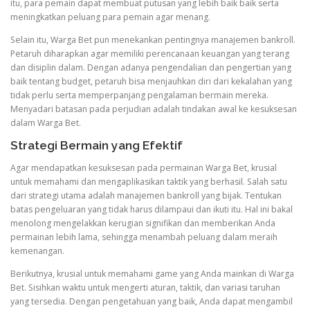
itu, para pemain dapat membuat putusan yang lebih baik baik serta
meningkatkan peluang para pemain agar menang.
Selain itu, Warga Bet pun menekankan pentingnya manajemen bankroll.
Petaruh diharapkan agar memiliki perencanaan keuangan yang terang
dan disiplin dalam. Dengan adanya pengendalian dan pengertian yang
baik tentang budget, petaruh bisa menjauhkan diri dari kekalahan yang
tidak perlu serta memperpanjang pengalaman bermain mereka.
Menyadari batasan pada perjudian adalah tindakan awal ke kesuksesan
dalam Warga Bet.
Strategi Bermain yang Efektif
Agar mendapatkan kesuksesan pada permainan Warga Bet, krusial
untuk memahami dan mengaplikasikan taktik yang berhasil. Salah satu
dari strategi utama adalah manajemen bankroll yang bijak. Tentukan
batas pengeluaran yang tidak harus dilampaui dan ikuti itu. Hal ini bakal
menolong mengelakkan kerugian signifikan dan memberikan Anda
permainan lebih lama, sehingga menambah peluang dalam meraih
kemenangan.
Berikutnya, krusial untuk memahami game yang Anda mainkan di Warga
Bet. Sisihkan waktu untuk mengerti aturan, taktik, dan variasi taruhan
yang tersedia. Dengan pengetahuan yang baik, Anda dapat mengambil