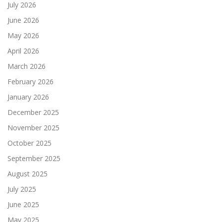
July 2026
June 2026
May 2026
April 2026
March 2026
February 2026
January 2026
December 2025
November 2025
October 2025
September 2025
August 2025
July 2025
June 2025
May 2025