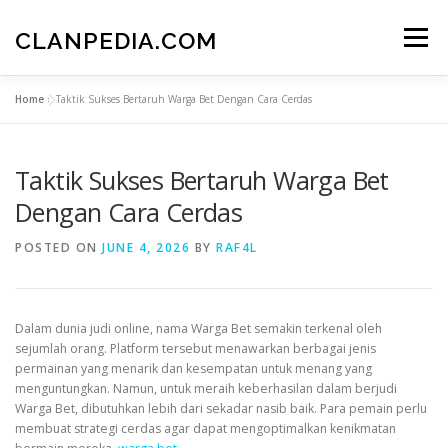
Skip
to
CLANPEDIA.COM
Menu
content
Home
»
Taktik Sukses Bertaruh Warga Bet Dengan Cara Cerdas
Taktik Sukses Bertaruh Warga Bet
Dengan Cara Cerdas
POSTED ON
JUNE 4, 2026
BY
RAF4L
Dalam dunia judi online, nama Warga Bet semakin terkenal oleh
sejumlah orang. Platform tersebut menawarkan berbagai jenis
permainan yang menarik dan kesempatan untuk menang yang
menguntungkan. Namun, untuk meraih keberhasilan dalam berjudi
Warga Bet, dibutuhkan lebih dari sekadar nasib baik. Para pemain perlu
membuat strategi cerdas agar dapat mengoptimalkan kenikmatan