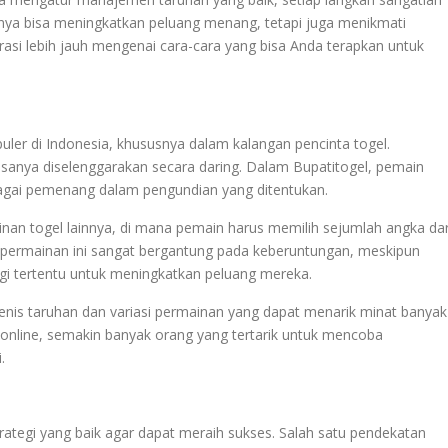
hanya bisa meningkatkan peluang menang, tetapi juga menikmati
rasi lebih jauh mengenai cara-cara yang bisa Anda terapkan untuk
uler di Indonesia, khususnya dalam kalangan pencinta togel.
sanya diselenggarakan secara daring. Dalam Bupatitogel, pemain
bagai pemenang dalam pengundian yang ditentukan.
inan togel lainnya, di mana pemain harus memilih sejumlah angka dar
m permainan ini sangat bergantung pada keberuntungan, meskipun
gi tertentu untuk meningkatkan peluang mereka.
enis taruhan dan variasi permainan yang dapat menarik minat banyak
online, semakin banyak orang yang tertarik untuk mencoba
.
trategi yang baik agar dapat meraih sukses. Salah satu pendekatan