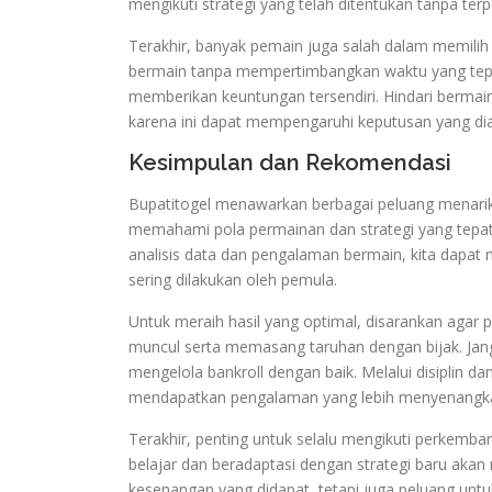
mengikuti strategi yang telah ditentukan tanpa ter
Terakhir, banyak pemain juga salah dalam memili
bermain tanpa mempertimbangkan waktu yang tepat
memberikan keuntungan tersendiri. Hindari bermain
karena ini dapat mempengaruhi keputusan yang dia
Kesimpulan dan Rekomendasi
Bupatitogel menawarkan berbagai peluang menari
memahami pola permainan dan strategi yang tepat
analisis data dan pengalaman bermain, kita dapat
sering dilakukan oleh pemula.
Untuk meraih hasil yang optimal, disarankan aga
muncul serta memasang taruhan dengan bijak. Jan
mengelola bankroll dengan baik. Melalui disiplin
mendapatkan pengalaman yang lebih menyenangk
Terakhir, penting untuk selalu mengikuti perkemb
belajar dan beradaptasi dengan strategi baru akan
kesenangan yang didapat, tetapi juga peluang unt