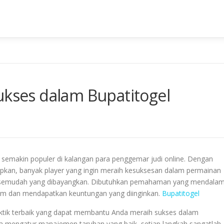
ukses dalam Bupatitogel
semakin populer di kalangan para penggemar judi online. Dengan
erapkan, banyak player yang ingin meraih kesuksesan dalam permainan
h semudah yang dibayangkan. Dibutuhkan pemahaman yang mendala
stem dan mendapatkan keuntungan yang diinginkan.
Bupatitogel
aktik terbaik yang dapat membantu Anda meraih sukses dalam
gga mengatur manajemen taruhan yang baik, setiap langkah sangatlah