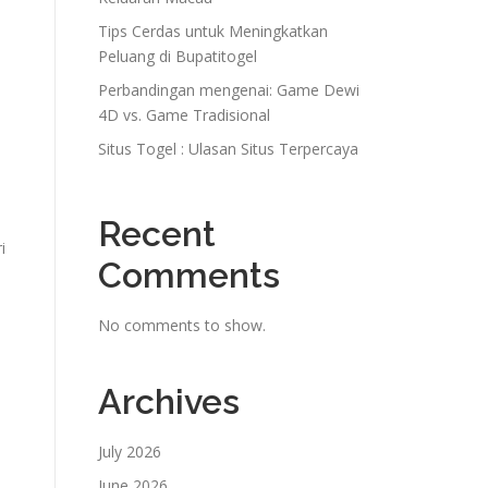
Tips Cerdas untuk Meningkatkan
Peluang di Bupatitogel
Perbandingan mengenai: Game Dewi
4D vs. Game Tradisional
Situs Togel : Ulasan Situs Terpercaya
Recent
i
Comments
No comments to show.
Archives
July 2026
June 2026