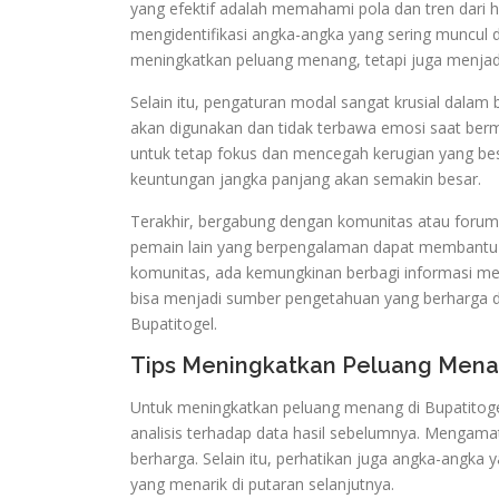
yang efektif adalah memahami pola dan tren dari 
mengidentifikasi angka-angka yang sering muncul 
meningkatkan peluang menang, tetapi juga menjad
Selain itu, pengaturan modal sangat krusial dala
akan digunakan dan tidak terbawa emosi saat be
untuk tetap fokus dan mencegah kerugian yang bes
keuntungan jangka panjang akan semakin besar.
Terakhir, bergabung dengan komunitas atau foru
pemain lain yang berpengalaman dapat membantu p
komunitas, ada kemungkinan berbagi informasi menge
bisa menjadi sumber pengetahuan yang berharga
Bupatitogel.
Tips Meningkatkan Peluang Men
Untuk meningkatkan peluang menang di Bupatitogel
analisis terhadap data hasil sebelumnya. Mengam
berharga. Selain itu, perhatikan juga angka-angka y
yang menarik di putaran selanjutnya.