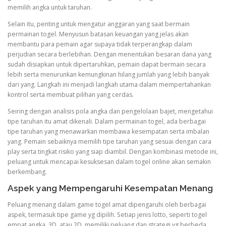
memilih angka untuk taruhan.
Selain itu, penting untuk mengatur anggaran yang saat bermain
permainan togel. Menyusun batasan keuangan yang jelas akan
membantu para pemain agar supaya tidak terperangkap dalam
perjudian secara berlebihan. Dengan menentukan besaran dana yang
sudah disiapkan untuk dipertaruhkan, pemain dapat bermain secara
lebih serta menurunkan kemungkinan hilang jumlah yang lebih banyak
dari yang. Langkah ini menjadi langkah utama dalam mempertahankan
kontrol serta membuat pilihan yang cerdas.
Seiring dengan analisis pola angka dan pengelolaan bajet, mengetahui
tipe taruhan itu amat dikenali. Dalam permainan togel, ada berbagai
tipe taruhan yang menawarkan membawa kesempatan serta imbalan
yang. Pemain sebaiknya memilih tipe taruhan yang sesuai dengan cara
play serta tingkat risiko yang siap diambil. Dengan kombinasi metode ini,
peluang untuk mencapai kesuksesan dalam togel online akan semakin
berkembang.
Aspek yang Mempengaruhi Kesempatan Menang
Peluang menang dalam game togel amat dipengaruhi oleh berbagai
aspek, termasuk tipe game yg dipilih. Setiap jenis lotto, seperti togel
empat angka, 3D, atau 2D, memiliki peluang dan strategi yg berbeda.