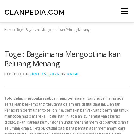
Skip
to
CLANPEDIA.COM
Menu
content
Home
»
Togel: Bagaimana Mengoptimalkan Peluang Menang
Togel: Bagaimana Mengoptimalkan
Peluang Menang
POSTED ON
JUNE 15, 2026
BY
RAF4L
Toto gelap merupakan sebuah jenis permainan yang sudah lama ada
serta kian berkembang, terutama dalam era digital saat ini. Dengan
kehadiran permainan togel online, semakin banyak yang berminat untuk
mencoba nasib mereka. Togel hari ini adalah isu hangat yang kerap
didiskusikan, karena kemungkinan untuk menang memikat banyak orang
sejumlah orang. Tetapi, krusial bagi para pemain agar memahami cara