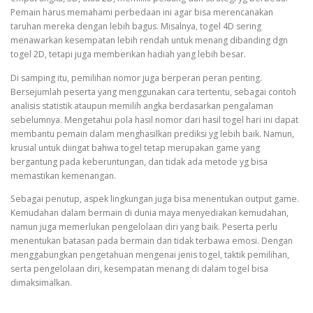
Pemain harus memahami perbedaan ini agar bisa merencanakan
taruhan mereka dengan lebih bagus. Misalnya, togel 4D sering
menawarkan kesempatan lebih rendah untuk menang dibanding dgn
togel 2D, tetapi juga memberikan hadiah yang lebih besar.
Di samping itu, pemilihan nomor juga berperan peran penting.
Bersejumlah peserta yang menggunakan cara tertentu, sebagai contoh
analisis statistik ataupun memilih angka berdasarkan pengalaman
sebelumnya. Mengetahui pola hasil nomor dari hasil togel hari ini dapat
membantu pemain dalam menghasilkan prediksi yg lebih baik. Namun,
krusial untuk diingat bahwa togel tetap merupakan game yang
bergantung pada keberuntungan, dan tidak ada metode yg bisa
memastikan kemenangan.
Sebagai penutup, aspek lingkungan juga bisa menentukan output game.
Kemudahan dalam bermain di dunia maya menyediakan kemudahan,
namun juga memerlukan pengelolaan diri yang baik. Peserta perlu
menentukan batasan pada bermain dan tidak terbawa emosi. Dengan
menggabungkan pengetahuan mengenai jenis togel, taktik pemilihan,
serta pengelolaan diri, kesempatan menang di dalam togel bisa
dimaksimalkan.