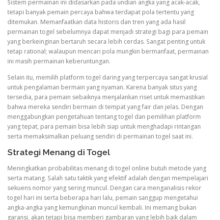
Sistem permainan ini didasarkan pada undian angka yang acak-acak,
tetapi banyak pemain percaya bahwa terdapat pola tertentu yang
ditemukan. Memanfaatkan data historis dan tren yang ada hasil
permainan togel sebelumnya dapat menjadi strategi bagi para pemain
yang berkeinginan bertaruh secara lebih cerdas. Sangat penting untuk
tetap rational; walaupun mencari pola mungkin bermanfaat, permainan
ini masih permainan keberuntungan.
Selain itu, memilih platform togel daring yang terpercaya sangat krusial
untuk pengalaman bermain yang nyaman. Karena banyak situs yang
tersedia, para pemain sebaiknya menjalankan riset untuk memastikan
bahwa mereka sendiri bermain di tempat yang fair dan jelas. Dengan
menggabungkan pengetahuan tentang togel dan pemilihan platform
yang tepat, para pemain bisa lebih siap untuk menghadapi rintangan
serta memaksimalkan peluang sendiri di permainan togel saat ini.
Strategi Menang di Togel
Meningkatkan probabilitas menang di togel online butuh metode yang
serta matang. Salah satu taktik yang efektif adalah dengan mempelajari
sekuens nomor yang sering muncul. Dengan cara menganalisis rekor
togel hari ini serta beberapa hari lalu, pemain sanggup mengetahui
angka-angka yang kemungkinan muncul kembali. Ini memang bukan
garansi, akan tetapi bisa memberi gambaran yang lebih baik dalam