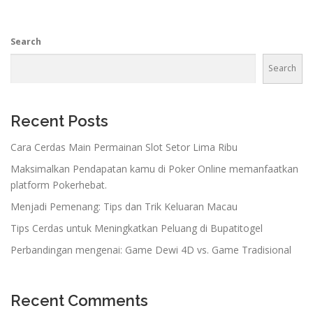
Search
Search
Recent Posts
Cara Cerdas Main Permainan Slot Setor Lima Ribu
Maksimalkan Pendapatan kamu di Poker Online memanfaatkan
platform Pokerhebat.
Menjadi Pemenang: Tips dan Trik Keluaran Macau
Tips Cerdas untuk Meningkatkan Peluang di Bupatitogel
Perbandingan mengenai: Game Dewi 4D vs. Game Tradisional
Recent Comments