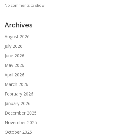
No comments to show.
Archives
August 2026
July 2026
June 2026
May 2026
April 2026
March 2026
February 2026
January 2026
December 2025
November 2025
October 2025