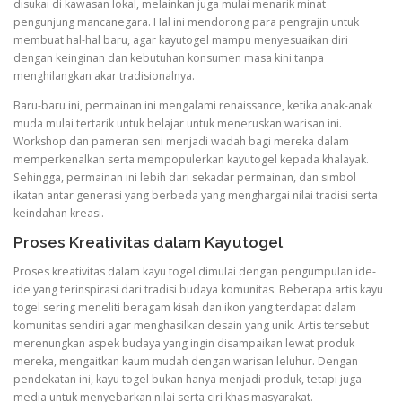
disukai di kawasan lokal, melainkan juga mulai menarik minat
pengunjung mancanegara. Hal ini mendorong para pengrajin untuk
membuat hal-hal baru, agar kayutogel mampu menyesuaikan diri
dengan keinginan dan kebutuhan konsumen masa kini tanpa
menghilangkan akar tradisionalnya.
Baru-baru ini, permainan ini mengalami renaissance, ketika anak-anak
muda mulai tertarik untuk belajar untuk meneruskan warisan ini.
Workshop dan pameran seni menjadi wadah bagi mereka dalam
memperkenalkan serta mempopulerkan kayutogel kepada khalayak.
Sehingga, permainan ini lebih dari sekadar permainan, dan simbol
ikatan antar generasi yang berbeda yang menghargai nilai tradisi serta
keindahan kreasi.
Proses Kreativitas dalam Kayutogel
Proses kreativitas dalam kayu togel dimulai dengan pengumpulan ide-
ide yang terinspirasi dari tradisi budaya komunitas. Beberapa artis kayu
togel sering meneliti beragam kisah dan ikon yang terdapat dalam
komunitas sendiri agar menghasilkan desain yang unik. Artis tersebut
merenungkan aspek budaya yang ingin disampaikan lewat produk
mereka, mengaitkan kaum mudah dengan warisan leluhur. Dengan
pendekatan ini, kayu togel bukan hanya menjadi produk, tetapi juga
media untuk menyebarkan nilai serta ciri khas masyarakat.