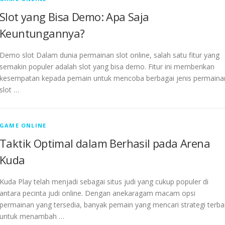
Slot yang Bisa Demo: Apa Saja
Keuntungannya?
Demo slot Dalam dunia permainan slot online, salah satu fitur yang
semakin populer adalah slot yang bisa demo. Fitur ini memberikan
kesempatan kepada pemain untuk mencoba berbagai jenis permaina
slot …
GAME ONLINE
Taktik Optimal dalam Berhasil pada Arena
Kuda
Kuda Play telah menjadi sebagai situs judi yang cukup populer di
antara pecinta judi online. Dengan anekaragam macam opsi
permainan yang tersedia, banyak pemain yang mencari strategi terba
untuk menambah …