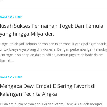
…
GAME ONLINE
Kisah Sukses Permainan Togel: Dari Pemula
yang hingga Milyarder.
Togel, telah jadi sebuah permainan ini termasuk yang paling menarik
untuk banyaknya orang di Indonesia. Dengan perkembangan teknolog
kini togel bisa berjalan dalam offline, namun juga telah hadir dalam
format …
GAME ONLINE
Mengapa Dewi Empat D Sering Favorit di
kalangan Pecinta Angka
Di dalam dunia permainan judi dan lotere, Dewi 4D sudah menjadi