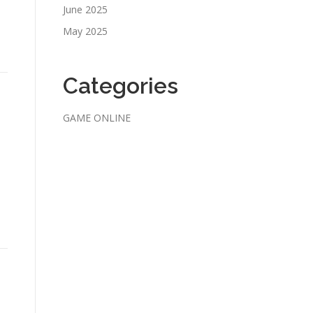
June 2025
May 2025
Categories
GAME ONLINE